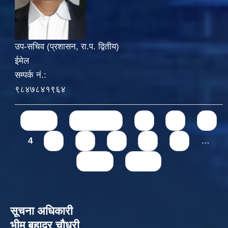
उप-सचिव (प्रशासन, रा.प. द्वितीय)
ईमेल
सम्पर्क नं.:
९८४७८४१९६४
Pages
« first
‹ previous
1
2
3
4
5
6
7
8
9
…
next ›
last »
सूचना अधिकारी
भीम बहादुर चौधरी