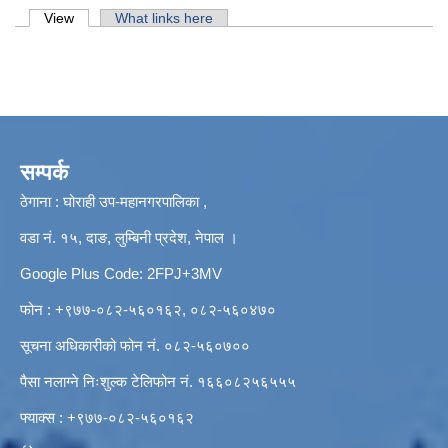
Primary tabs
View
(active tab)
What links here
सम्पर्क
ठेगाना : घोराही उप-महानगरपालिका ,
वडा नं. १५, दाङ, लुम्बिनी प्रदेश, नेपाल ।
Google Plus Code: 2FPJ+3MV
फोन : +९७७-०८२-५६०१६२, ०८२-५६०४७०
सूचना अधिकारीको फोन नं. ०८२-५६०७००
पैसा नलाग्ने निःशुल्क टेलिफोन नं. १६६०८२५६५५५
फ्याक्स : +९७७-०८२-५६०१६२