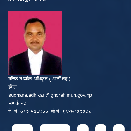
बरिष्ठ तथ्यांक अधिकृत ( आठौं तह )
ईमेल
suchana.adhikari@ghorahimun.gov.np
सम्पर्क नं.:
टे. नं. ०८२-५६०७००, मो.नं. ९८४७८६२६७८
Pages
« first
‹ previous
1
2
3