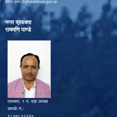
ईमेल :
info@ghorahimun.gov.np
नगर प्रवक्ता
राममणि पाण्डे
प्रवक्ता, १ नं. वडा अध्यक्ष
सम्पर्क नं.:
९८५७८३२२४४