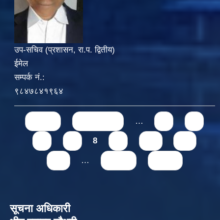
उप-सचिव (प्रशासन, रा.प. द्वितीय)
ईमेल
सम्पर्क नं.:
९८४७८४१९६४
Pages
« first
‹ previous
…
4
5
6
7
8
9
10
11
12
…
next ›
last »
सूचना अधिकारी