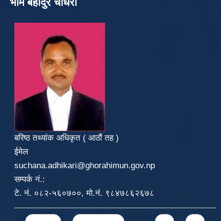
भीम बहादुर चौधरी
बरिष्ठ तथ्यांक अधिकृत ( आठौं तह )
ईमेल
suchana.adhikari@ghorahimun.gov.np
सम्पर्क नं.:
टे. नं. ०८२-५६०७००, मो.नं. ९८४७८६२६७८