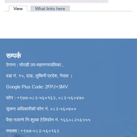
Primary tabs
View
(active tab)
What links here
सम्पर्क
ठेगाना : घोराही उप-महानगरपालिका ,
वडा नं. १५, दाङ, लुम्बिनी प्रदेश, नेपाल ।
Google Plus Code: 2FPJ+3MV
फोन : +९७७-०८२-५६०१६२, ०८२-५६०४७०
सूचना अधिकारीको फोन नं. ०८२-५६०७००
पैसा नलाग्ने निःशुल्क टेलिफोन नं. १६६०८२५६५५५
फ्याक्स : +९७७-०८२-५६०१६२