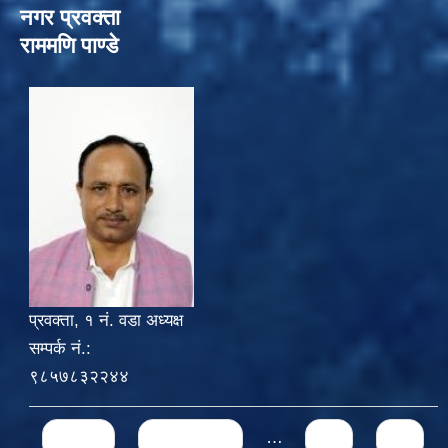
नगर प्रवक्ता
राममणि पाण्डे
प्रवक्ता, १ नं. वडा अध्यक्ष
सम्पर्क नं.:
९८५७८३२२४४
Pages
« first
‹ previous
…
71
72