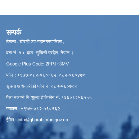
सम्पर्क
ठेगाना : घोराही उप-महानगरपालिका ,
वडा नं. १५, दाङ, लुम्बिनी प्रदेश, नेपाल ।
Google Plus Code: 2FPJ+3MV
फोन : +९७७-०८२-५६०१६२, ०८२-५६०४७०
सूचना अधिकारीको फोन नं. ०८२-५६०७००
पैसा नलाग्ने निःशुल्क टेलिफोन नं. १६६०८२५६५५५
फ्याक्स : +९७७-०८२-५६०१६२
ईमेल :
info@ghorahimun.gov.np