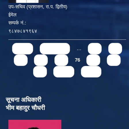
उप-सचिव (प्रशासन, रा.प. द्वितीय)
ईमेल
सम्पर्क नं.:
९८४७८४१९६४
Pages
« first
‹ previous
…
71
72
73
74
75
76
77
78
79
next ›
last »
सूचना अधिकारी
भीम बहादुर चौधरी