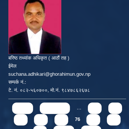
बरिष्ठ तथ्यांक अधिकृत ( आठौं तह )
ईमेल
suchana.adhikari@ghorahimun.gov.np
सम्पर्क नं.:
टे. नं. ०८२-५६०७००, मो.नं. ९८४७८६२६७८
Pages
« first
‹ previous
…
71
72
73
74
75
76
77
78