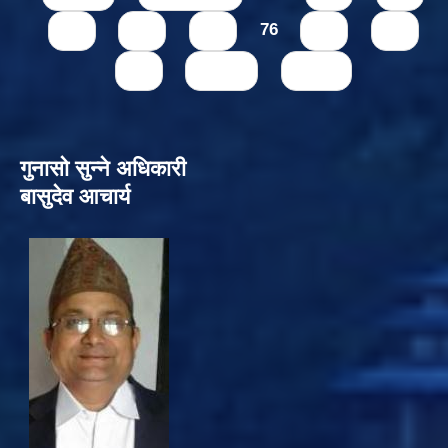
73
74
75
76
77
78
79
next ›
last »
गुनासो सुन्‍ने अधिकारी
बासुदेव आचार्य