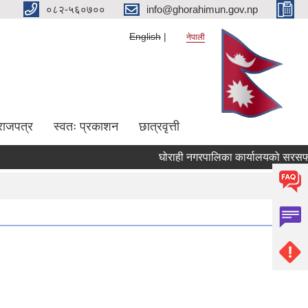
०८२-५६०७००
info@ghorahimun.gov.np
English
नेपाली
राजपत्र
स्वतः प्रकाशन
छात्रवृत्ती
घोराही नगरपालिका कार्यालयको सरसफाई सम
Pages