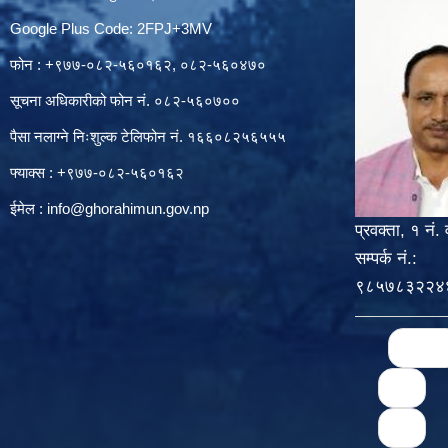
Google Plus Code: 2FPJ+3MV
फोन : +९७७-०८२-५६०१६२, ०८२-५६०४७०
सूचना अधिकारीको फोन नं. ०८२-५६०७००
पैसा नलाग्ने निःशुल्क टेलिफोन नं. १६६०८२५६५५५
फ्याक्स : +९७७-०८२-५६०१६२
ईमेल :
info@ghorahimun.gov.np
प्रवक्ता, १ नं. 
सम्पर्क नं.:
९८५७८३२२४
Pages
« first
71
75