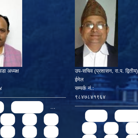
वडा अध्यक्ष
उप-सचिव (प्रशासन, रा.प. द्वितीय)
ईमेल
४
सम्पर्क नं.:
९८४७८४१९६४
‹ previous
…
Pages
« first
‹ previo
72
73
74
71
72
73
76
77
78