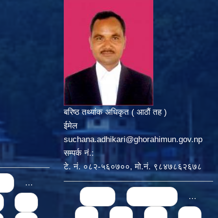
बरिष्ठ तथ्यांक अधिकृत ( आठौं तह )
ईमेल
suchana.adhikari@ghorahimun.gov.np
सम्पर्क नं.:
टे. नं. ०८२-५६०७००, मो.नं. ९८४७८६२६७८
us
…
Pages
« first
‹ previous
…
74
71
72
73
74