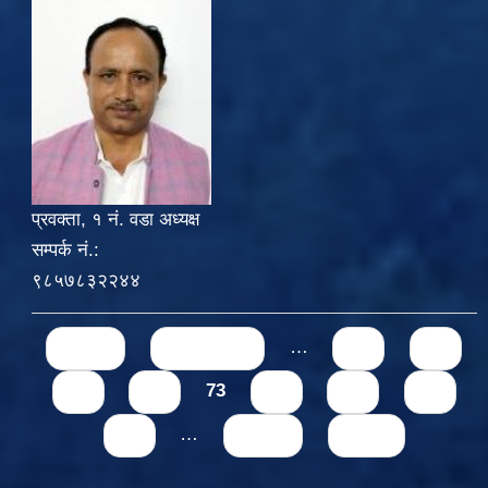
प्रवक्ता, १ नं. वडा अध्यक्ष
सम्पर्क नं.:
९८५७८३२२४४
Pages
« first
‹ previous
…
69
70
71
72
73
74
75
76
77
…
next ›
last »