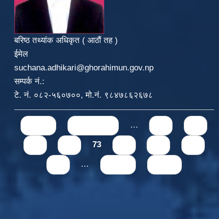
बरिष्ठ तथ्यांक अधिकृत ( आठौं तह )
ईमेल
suchana.adhikari@ghorahimun.gov.np
सम्पर्क नं.:
टे. नं. ०८२-५६०७००, मो.नं. ९८४७८६२६७८
Pages
« first
‹ previous
…
69
70
71
72
73
74
75
76
77
…
next ›
last »