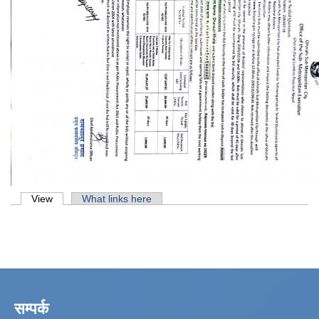
Primary tabs
View
(active tab)
What links here
सम्पर्क