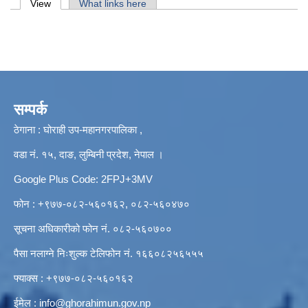
Primary tabs
View
(active tab)
What links here
सम्पर्क
ठेगाना : घोराही उप-महानगरपालिका ,
वडा नं. १५, दाङ, लुम्बिनी प्रदेश, नेपाल ।
Google Plus Code: 2FPJ+3MV
फोन : +९७७-०८२-५६०१६२, ०८२-५६०४७०
सूचना अधिकारीको फोन नं. ०८२-५६०७००
पैसा नलाग्ने निःशुल्क टेलिफोन नं. १६६०८२५६५५५
फ्याक्स : +९७७-०८२-५६०१६२
ईमेल :
info@ghorahimun.gov.np