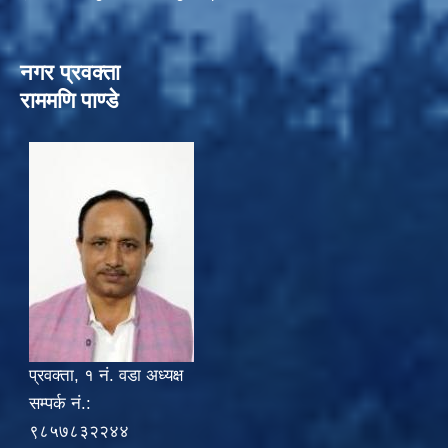
नगर प्रवक्ता
राममणि पाण्डे
प्रवक्ता, १ नं. वडा अध्यक्ष
सम्पर्क नं.:
९८५७८३२२४४