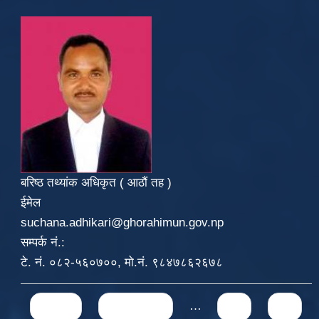
बरिष्ठ तथ्यांक अधिकृत ( आठौं तह )
ईमेल
suchana.adhikari@ghorahimun.gov.np
सम्पर्क नं.:
टे. नं. ०८२-५६०७००, मो.नं. ९८४७८६२६७८
Pages
« first
‹ previous
…
71
72