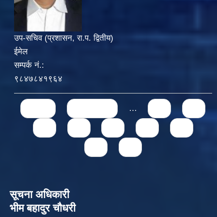
उप-सचिव (प्रशासन, रा.प. द्वितीय)
ईमेल
सम्पर्क नं.:
९८४७८४१९६४
Pages
« first
‹ previous
…
71
72
73
74
75
76
77
78
79
सूचना अधिकारी
भीम बहादुर चौधरी