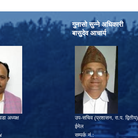
गुनासो सुन्‍ने अधिकारी
बासुदेव आचार्य
वडा अध्यक्ष
उप-सचिव (प्रशासन, रा.प. द्वितीय)
ईमेल
४
सम्पर्क नं.: