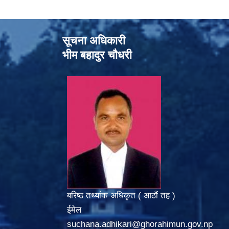
सूचना अधिकारी
भीम बहादुर चौधरी
बरिष्ठ तथ्यांक अधिकृत ( आठौं तह )
ईमेल
suchana.adhikari@ghorahimun.gov.np