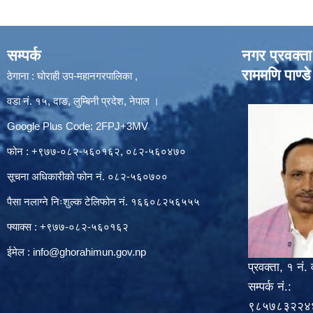
सम्पर्क
नगर प्रवक्ता
राममणि पाण्डे
ठेगाना : घोराही उप-महानगरपालिका ,
वडा नं. १५, दाङ, लुम्बिनी प्रदेश, नेपाल ।
Google Plus Code: 2FPJ+3MV
फोन : +९७७-०८२-५६०१६२, ०८२-५६०४७०
सूचना अधिकारीको फोन नं. ०८२-५६०७००
पैसा नलाग्ने निःशुल्क टेलिफोन नं. १६६०८२५६५५५
फ्याक्स : +९७७-०८२-५६०१६२
ईमेल :
info@ghorahimun.gov.np
प्रवक्ता, १ नं. 
सम्पर्क नं.:
९८५७८३२२४