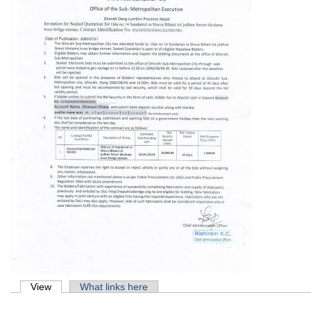
Primary tabs
View
(active tab)
What links here