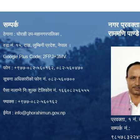
सम्पर्क
नगर प्रवक्ता
राममणि पाण्डे
ठेगाना : घोराही उप-महानगरपालिका ,
वडा नं. १५, दाङ, लुम्बिनी प्रदेश, नेपाल ।
Google Plus Code: 2FPJ+3MV
फोन : +९७७-०८२-५६०१६२, ०८२-५६०४७०
सूचना अधिकारीको फोन नं. ०८२-५६०७००
पैसा नलाग्ने निःशुल्क टेलिफोन नं. १६६०८२५६५५५
फ्याक्स : +९७७-०८२-५६०१६२
ईमेल :
info@ghorahimun.gov.np
प्रवक्ता, १ नं. 
सम्पर्क नं.:
९८५७८३२२४