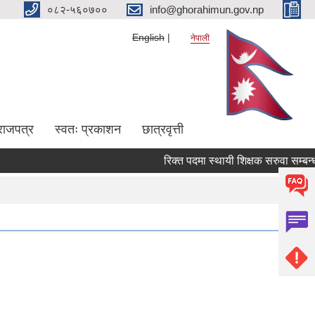
०८२-५६०७००
info@ghorahimun.gov.np
English
नेपाली
राजपत्र
स्वतः प्रकाशन
छात्रवृत्ती
रिक्त पदमा स्थायी शिक्षक सरुवा सम्बन्धी 
Pages