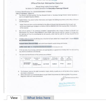
Primary tabs
View
(active tab)
What links here