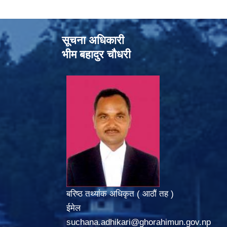
सूचना अधिकारी
भीम बहादुर चौधरी
बरिष्ठ तथ्यांक अधिकृत ( आठौं तह )
ईमेल
suchana.adhikari@ghorahimun.gov.np