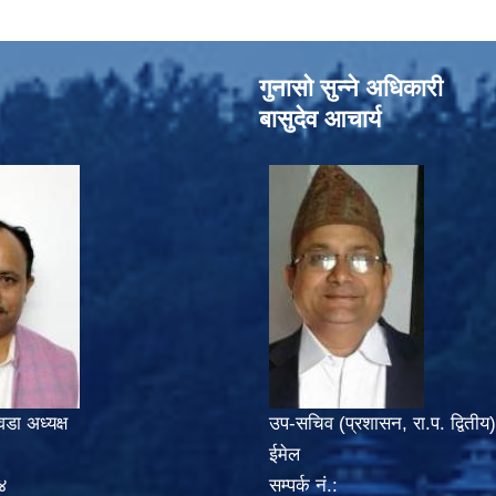
गुनासो सुन्‍ने अधिकारी
बासुदेव आचार्य
वडा अध्यक्ष
उप-सचिव (प्रशासन, रा.प. द्वितीय)
ईमेल
४
सम्पर्क नं.: