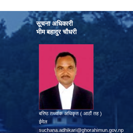
सूचना अधिकारी
भीम बहादुर चौधरी
बरिष्ठ तथ्यांक अधिकृत ( आठौं तह )
ईमेल
suchana.adhikari@ghorahimun.gov.np