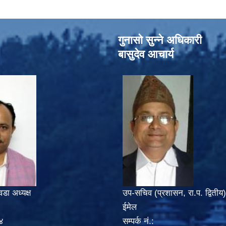
गुनासो सुन्‍ने अधिकारी
बासुदेव आचार्य
वडा अध्यक्ष
उप-सचिव (प्रशासन, रा.प. द्वितीय)
ईमेल
४
सम्पर्क नं.: