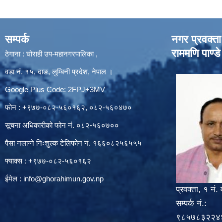
सम्पर्क
नगर प्रवक्ता
राममणि पाण्डे
ठेगाना : घोराही उप-महानगरपालिका ,
वडा नं. १५, दाङ, लुम्बिनी प्रदेश, नेपाल ।
Google Plus Code: 2FPJ+3MV
फोन : +९७७-०८२-५६०१६२, ०८२-५६०४७०
सूचना अधिकारीको फोन नं. ०८२-५६०७००
पैसा नलाग्ने निःशुल्क टेलिफोन नं. १६६०८२५६५५५
फ्याक्स : +९७७-०८२-५६०१६२
ईमेल :
info@ghorahimun.gov.np
प्रवक्ता, १ नं. 
सम्पर्क नं.:
९८५७८३२२४