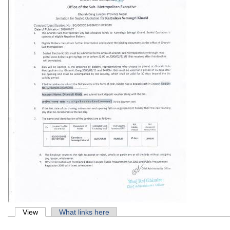
Primary tabs
View
(active tab)
What links here