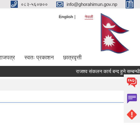
०८२-५६०७००
info@ghorahimun.gov.np
English
नेपाली
राजपत्र
स्वतः प्रकाशन
छात्रवृत्ती
राजश्व संकलन कार्य बन्द हुने सम्बन्ध
Pages