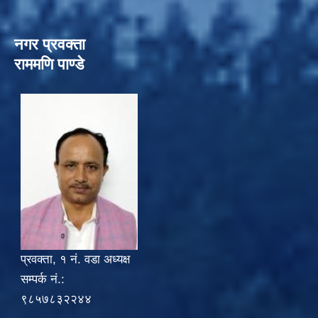
नगर प्रवक्ता
राममणि पाण्डे
प्रवक्ता, १ नं. वडा अध्यक्ष
सम्पर्क नं.:
९८५७८३२२४४