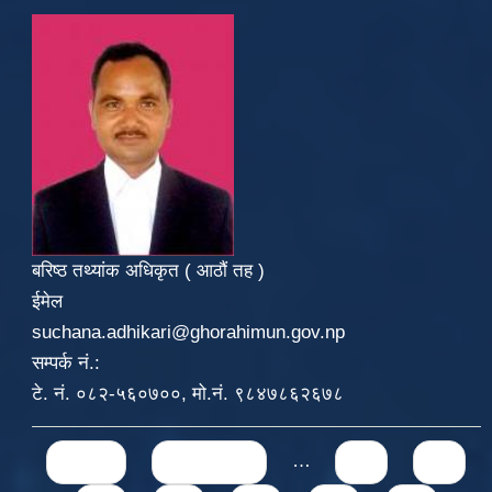
बरिष्ठ तथ्यांक अधिकृत ( आठौं तह )
ईमेल
suchana.adhikari@ghorahimun.gov.np
सम्पर्क नं.:
टे. नं. ०८२-५६०७००, मो.नं. ९८४७८६२६७८
Pages
« first
‹ previous
…
71
72