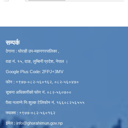
Primary tabs
सम्पर्क
ठेगाना : घोराही उप-महानगरपालिका ,
वडा नं. १५, दाङ, लुम्बिनी प्रदेश, नेपाल ।
Google Plus Code: 2FPJ+3MV
फोन : +९७७-०८२-५६०१६२, ०८२-५६०४७०
सूचना अधिकारीको फोन नं. ०८२-५६०७००
पैसा नलाग्ने निःशुल्क टेलिफोन नं. १६६०८२५६५५५
फ्याक्स : +९७७-०८२-५६०१६२
ईमेल :
info@ghorahimun.gov.np