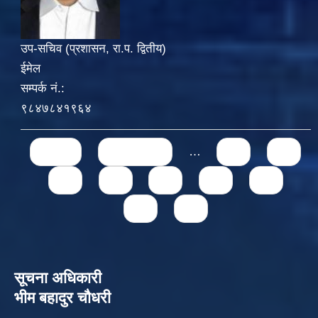
उप-सचिव (प्रशासन, रा.प. द्वितीय)
ईमेल
सम्पर्क नं.:
९८४७८४१९६४
Pages
« first
‹ previous
…
71
72
73
74
75
76
77
78
79
सूचना अधिकारी
भीम बहादुर चौधरी