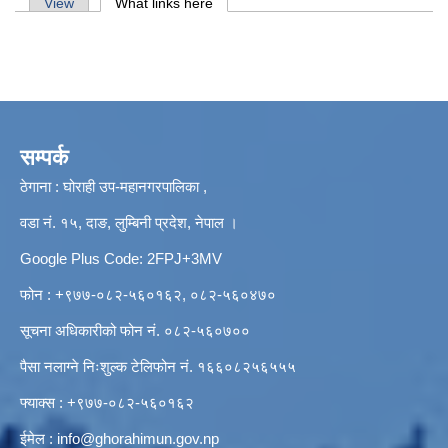
Primary tabs
View
What links here
(active tab)
सम्पर्क
ठेगाना : घोराही उप-महानगरपालिका ,
वडा नं. १५, दाङ, लुम्बिनी प्रदेश, नेपाल ।
Google Plus Code: 2FPJ+3MV
फोन : +९७७-०८२-५६०१६२, ०८२-५६०४७०
सूचना अधिकारीको फोन नं. ०८२-५६०७००
पैसा नलाग्ने निःशुल्क टेलिफोन नं. १६६०८२५६५५५
फ्याक्स : +९७७-०८२-५६०१६२
ईमेल :
info@ghorahimun.gov.np