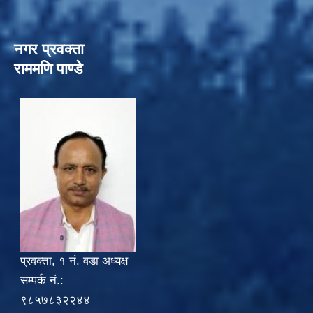
नगर प्रवक्ता
राममणि पाण्डे
प्रवक्ता, १ नं. वडा अध्यक्ष
सम्पर्क नं.:
९८५७८३२२४४