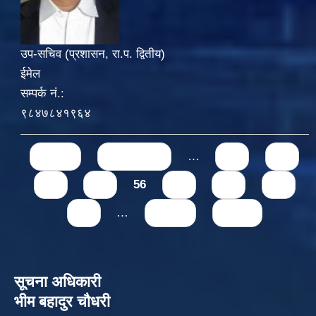
उप-सचिव (प्रशासन, रा.प. द्वितीय)
ईमेल
सम्पर्क नं.:
९८४७८४१९६४
Pages
« first
‹ previous
…
52
53
54
55
56
57
58
59
60
…
next ›
last »
सूचना अधिकारी
भीम बहादुर चौधरी