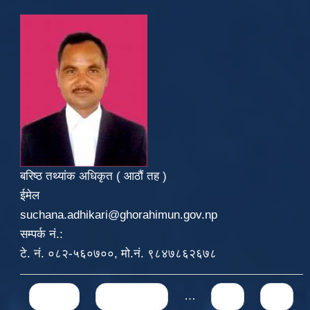
बरिष्ठ तथ्यांक अधिकृत ( आठौं तह )
ईमेल
suchana.adhikari@ghorahimun.gov.np
सम्पर्क नं.:
टे. नं. ०८२-५६०७००, मो.नं. ९८४७८६२६७८
Pages
« first
‹ previous
…
52
53