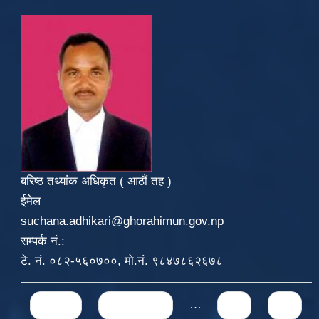
बरिष्ठ तथ्यांक अधिकृत ( आठौं तह )
ईमेल
suchana.adhikari@ghorahimun.gov.np
सम्पर्क नं.:
टे. नं. ०८२-५६०७००, मो.नं. ९८४७८६२६७८
Pages
« first
‹ previous
…
70
71