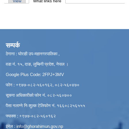
Primary tabs
View
What links here
(active tab)
सम्पर्क
ठेगाना : घोराही उप-महानगरपालिका ,
वडा नं. १५, दाङ, लुम्बिनी प्रदेश, नेपाल ।
Google Plus Code: 2FPJ+3MV
फोन : +९७७-०८२-५६०१६२, ०८२-५६०४७०
सूचना अधिकारीको फोन नं. ०८२-५६०७००
पैसा नलाग्ने निःशुल्क टेलिफोन नं. १६६०८२५६५५५
फ्याक्स : +९७७-०८२-५६०१६२
ईमेल :
info@ghorahimun.gov.np