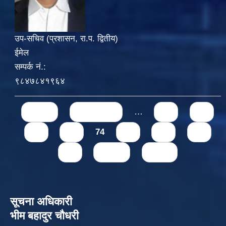
उप-सचिव (प्रशासन, रा.प. द्वितीय)
ईमेल
सम्पर्क नं.:
९८४७८४१९६४
Pages
« first
‹ previous
…
70
71
72
73
74
75
76
77
78
next ›
last »
सूचना अधिकारी
भीम बहादुर चौधरी