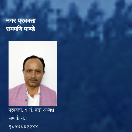
नगर प्रवक्ता
राममणि पाण्डे
प्रवक्ता, १ नं. वडा अध्यक्ष
सम्पर्क नं.:
९८५७८३२२४४