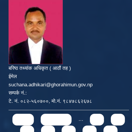
बरिष्ठ तथ्यांक अधिकृत ( आठौं तह )
ईमेल
suchana.adhikari@ghorahimun.gov.np
सम्पर्क नं.:
टे. नं. ०८२-५६०७००, मो.नं. ९८४७८६२६७८
Pages
« first
‹ previous
…
71
72
73
74
75
76
77