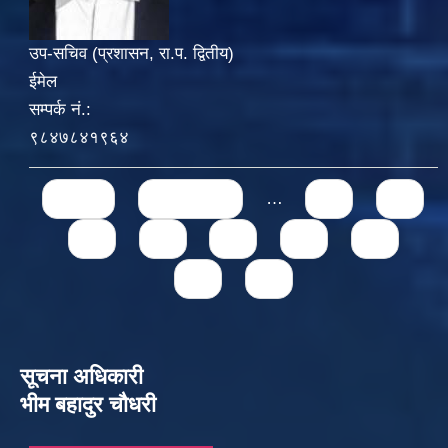
उप-सचिव (प्रशासन, रा.प. द्वितीय)
ईमेल
सम्पर्क नं.:
९८४७८४१९६४
Pages
« first
‹ previous
…
71
72
73
74
75
76
77
78
79
सूचना अधिकारी
भीम बहादुर चौधरी