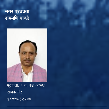
नगर प्रवक्ता
राममणि पाण्डे
प्रवक्ता, १ नं. वडा अध्यक्ष
सम्पर्क नं.:
९८५७८३२२४४