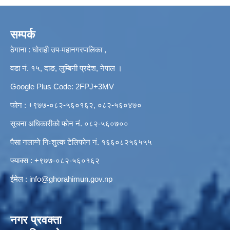
सम्पर्क
ठेगाना : घोराही उप-महानगरपालिका ,
वडा नं. १५, दाङ, लुम्बिनी प्रदेश, नेपाल ।
Google Plus Code: 2FPJ+3MV
फोन : +९७७-०८२-५६०१६२, ०८२-५६०४७०
सूचना अधिकारीको फोन नं. ०८२-५६०७००
पैसा नलाग्ने निःशुल्क टेलिफोन नं. १६६०८२५६५५५
फ्याक्स : +९७७-०८२-५६०१६२
ईमेल :
info@ghorahimun.gov.np
नगर प्रवक्ता