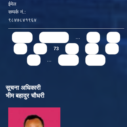
ईमेल
सम्पर्क नं.:
९८४७८४१९६४
Pages
« first
‹ previous
…
69
70
71
72
73
74
75
76
77
…
next ›
last »
सूचना अधिकारी
भीम बहादुर चौधरी