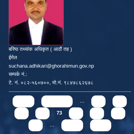
बरिष्ठ तथ्यांक अधिकृत ( आठौं तह )
ईमेल
suchana.adhikari@ghorahimun.gov.np
सम्पर्क नं.:
टे. नं. ०८२-५६०७००, मो.नं. ९८४७८६२६७८
Pages
« first
‹ previous
…
69
70
71
72
73
74
75
76
77
…
next ›
last »