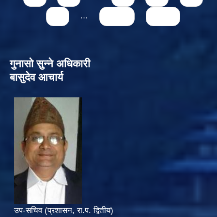
77
…
next ›
last »
गुनासो सुन्‍ने अधिकारी
बासुदेव आचार्य
उप-सचिव (प्रशासन, रा.प. द्वितीय)