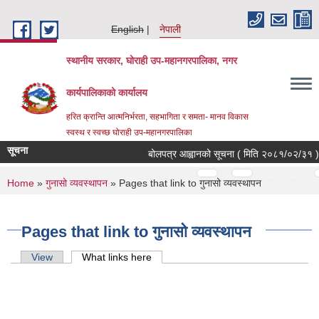
Skip to main content
English
नेपाली
स्थानीय सरकार, घोराही उप-महानगरपालिका, नगर
कार्यपालिकाको कार्यालय
हरित क्रान्ति आत्मनिर्भरता, सहभागिता र समता- मानव विकास
स्वस्थ र स्वच्छ घोराही उप-महानगरपालिका
सूचना
बोलपत्र आह्वानको सूचना ( मिति २०८१/०२/३१ )
Pages
…
…
You are here
Home
»
गुनासो व्यवस्थापन
» Pages that link to गुनासो व्यवस्थापन
Pages that link to गुनासो व्यवस्थापन
Primary tabs
View
What links here
(active tab)