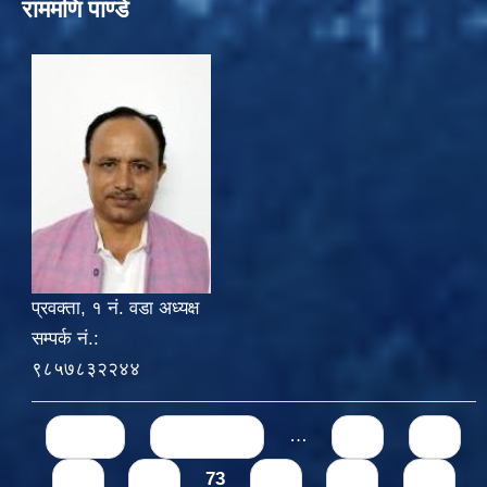
राममणि पाण्डे
प्रवक्ता, १ नं. वडा अध्यक्ष
सम्पर्क नं.:
९८५७८३२२४४
Pages
« first
‹ previous
…
69
70
71
72
73
74
75
76