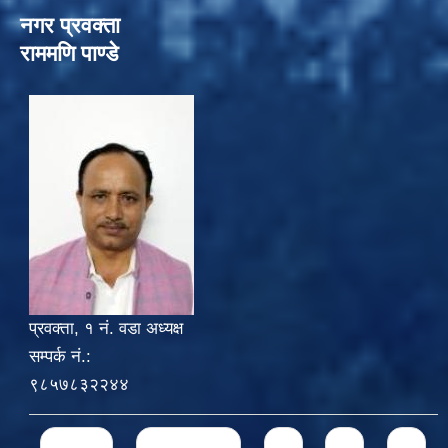
नगर प्रवक्ता
राममणि पाण्डे
प्रवक्ता, १ नं. वडा अध्यक्ष
सम्पर्क नं.:
९८५७८३२२४४
Pages
« first
‹ previous
1
2
3