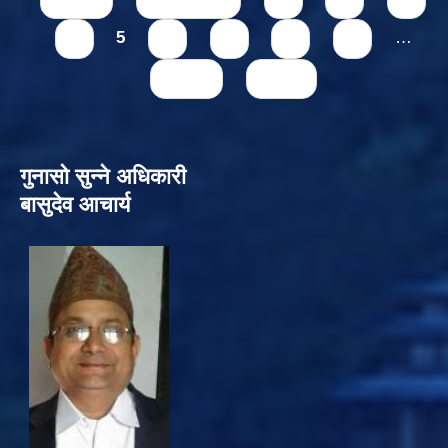
4
5
6
7
8
9
…
next ›
last »
गुनासो सुन्‍ने अधिकारी
बासुदेव आचार्य