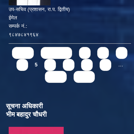
उप-सचिव (प्रशासन, रा.प. द्वितीय)
ईमेल
सम्पर्क नं.:
९८४७८४१९६४
Pages
« first
‹ previous
1
2
3
4
5
6
7
8
9
…
next ›
last »
सूचना अधिकारी
भीम बहादुर चौधरी