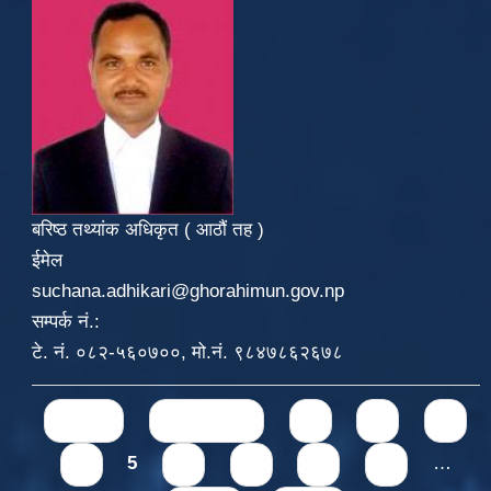
बरिष्ठ तथ्यांक अधिकृत ( आठौं तह )
ईमेल
suchana.adhikari@ghorahimun.gov.np
सम्पर्क नं.:
टे. नं. ०८२-५६०७००, मो.नं. ९८४७८६२६७८
Pages
« first
‹ previous
1
2
3
4
5
6
7
8
9
…