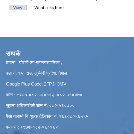
Primary tabs
View
What links here
(active tab)
सम्पर्क
ठेगाना : घोराही उप-महानगरपालिका ,
वडा नं. १५, दाङ, लुम्बिनी प्रदेश, नेपाल ।
Google Plus Code: 2FPJ+3MV
फोन : +९७७-०८२-५६०१६२, ०८२-५६०४७०
सूचना अधिकारीको फोन नं. ०८२-५६०७००
पैसा नलाग्ने निःशुल्क टेलिफोन नं. १६६०८२५६५५५
फ्याक्स : +९७७-०८२-५६०१६२