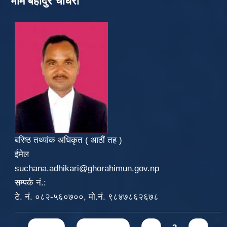
भीम बहादुर चौधरी
बरिष्ठ तथ्यांक अधिकृत ( आठौं तह )
ईमेल
suchana.adhikari@ghorahimun.gov.np
सम्पर्क नं.:
टे. नं. ०८२-५६०७००, मो.नं. ९८४७८६२६७८
Pages