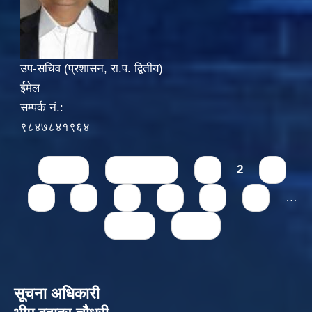
उप-सचिव (प्रशासन, रा.प. द्वितीय)
ईमेल
सम्पर्क नं.:
९८४७८४१९६४
Pages
« first
‹ previous
1
2
3
4
5
6
7
8
9
…
next ›
last »
सूचना अधिकारी