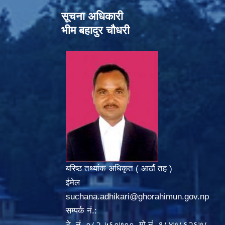
सूचना अधिकारी
भीम बहादुर चौधरी
बरिष्ठ तथ्यांक अधिकृत ( आठौं तह )
ईमेल
suchana.adhikari@ghorahimun.gov.np
सम्पर्क नं.:
टे. नं. ०८२-५६०७००, मो.नं. ९८४७८६२६७८