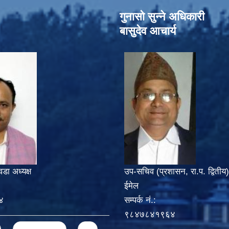
गुनासो सुन्‍ने अधिकारी
बासुदेव आचार्य
वडा अध्यक्ष
उप-सचिव (प्रशासन, रा.प. द्वितीय)
ईमेल
४
सम्पर्क नं.:
९८४७८४१९६४