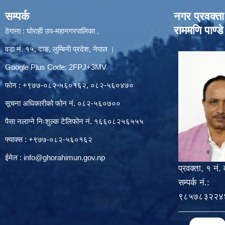
सम्पर्क
नगर प्रवक्ता
राममणि पाण्डे
ठेगाना : घोराही उप-महानगरपालिका ,
वडा नं. १५, दाङ, लुम्बिनी प्रदेश, नेपाल ।
Google Plus Code: 2FPJ+3MV
फोन : +९७७-०८२-५६०१६२, ०८२-५६०४७०
सूचना अधिकारीको फोन नं. ०८२-५६०७००
पैसा नलाग्ने निःशुल्क टेलिफोन नं. १६६०८२५६५५५
फ्याक्स : +९७७-०८२-५६०१६२
ईमेल :
info@ghorahimun.gov.np
प्रवक्ता, १ नं. 
सम्पर्क नं.:
९८५७८३२२४
Pages