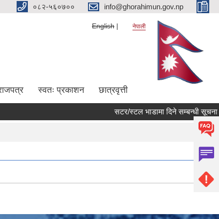
०८२-५६०७००
info@ghorahimun.gov.np
English
नेपाली
राजपत्र
स्वतः प्रकाशन
छात्रवृत्ती
सटर/स्टल भाडामा दिने सम्बन्धी सूचना (
Pages