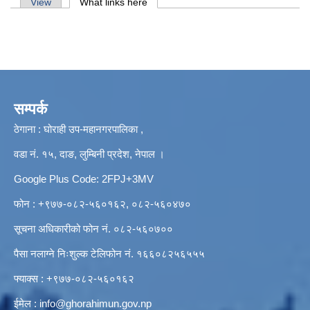
Primary tabs
View
What links here
(active tab)
सम्पर्क
ठेगाना : घोराही उप-महानगरपालिका ,
वडा नं. १५, दाङ, लुम्बिनी प्रदेश, नेपाल ।
Google Plus Code: 2FPJ+3MV
फोन : +९७७-०८२-५६०१६२, ०८२-५६०४७०
सूचना अधिकारीको फोन नं. ०८२-५६०७००
पैसा नलाग्ने निःशुल्क टेलिफोन नं. १६६०८२५६५५५
फ्याक्स : +९७७-०८२-५६०१६२
ईमेल :
info@ghorahimun.gov.np