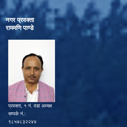
नगर प्रवक्ता
राममणि पाण्डे
प्रवक्ता, १ नं. वडा अध्यक्ष
सम्पर्क नं.:
९८५७८३२२४४