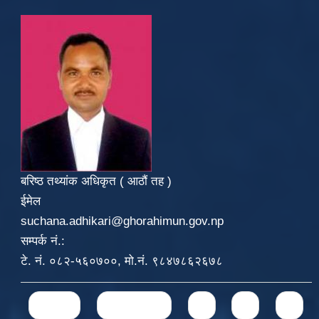
बरिष्ठ तथ्यांक अधिकृत ( आठौं तह )
ईमेल
suchana.adhikari@ghorahimun.gov.np
सम्पर्क नं.:
टे. नं. ०८२-५६०७००, मो.नं. ९८४७८६२६७८
Pages
« first
‹ previous
1
2
3