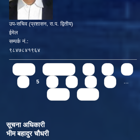
उप-सचिव (प्रशासन, रा.प. द्वितीय)
ईमेल
सम्पर्क नं.:
९८४७८४१९६४
Pages
« first
‹ previous
1
2
3
4
5
6
7
8
9
…
next ›
last »
सूचना अधिकारी
भीम बहादुर चौधरी