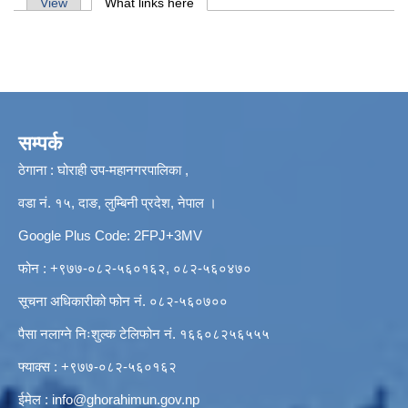
Primary tabs
View
What links here
(active tab)
सम्पर्क
ठेगाना : घोराही उप-महानगरपालिका ,
वडा नं. १५, दाङ, लुम्बिनी प्रदेश, नेपाल ।
Google Plus Code: 2FPJ+3MV
फोन : +९७७-०८२-५६०१६२, ०८२-५६०४७०
सूचना अधिकारीको फोन नं. ०८२-५६०७००
पैसा नलाग्ने निःशुल्क टेलिफोन नं. १६६०८२५६५५५
फ्याक्स : +९७७-०८२-५६०१६२
ईमेल :
info@ghorahimun.gov.np