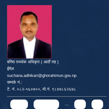
बरिष्ठ तथ्यांक अधिकृत ( आठौं तह )
ईमेल
suchana.adhikari@ghorahimun.gov.np
सम्पर्क नं.:
टे. नं. ०८२-५६०७००, मो.नं. ९८४७८६२६७८
Pages
« first
‹ previous
…
71
72