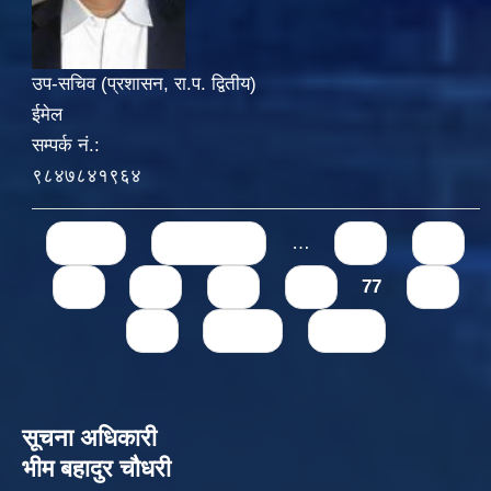
उप-सचिव (प्रशासन, रा.प. द्वितीय)
ईमेल
सम्पर्क नं.:
९८४७८४१९६४
Pages
« first
‹ previous
…
71
72
73
74
75
76
77
78
79
next ›
last »
सूचना अधिकारी
भीम बहादुर चौधरी