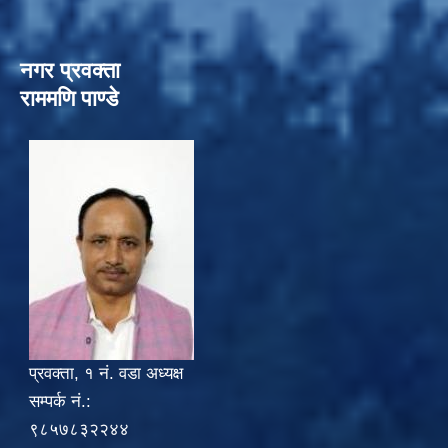
नगर प्रवक्ता
राममणि पाण्डे
प्रवक्ता, १ नं. वडा अध्यक्ष
सम्पर्क नं.:
९८५७८३२२४४