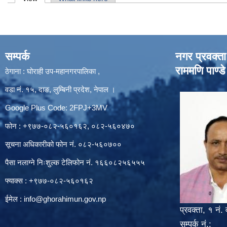
Primary tabs
सम्पर्क
नगर प्रवक्ता
राममणि पाण्डे
ठेगाना : घोराही उप-महानगरपालिका ,
वडा नं. १५, दाङ, लुम्बिनी प्रदेश, नेपाल ।
Google Plus Code: 2FPJ+3MV
फोन : +९७७-०८२-५६०१६२, ०८२-५६०४७०
सूचना अधिकारीको फोन नं. ०८२-५६०७००
पैसा नलाग्ने निःशुल्क टेलिफोन नं. १६६०८२५६५५५
फ्याक्स : +९७७-०८२-५६०१६२
ईमेल :
info@ghorahimun.gov.np
प्रवक्ता, १ नं. 
सम्पर्क नं.: