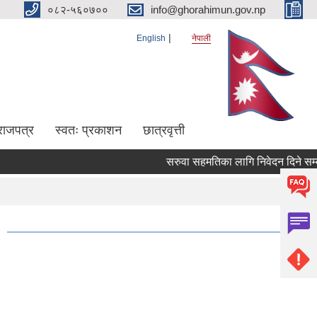
०८२-५६०७००
info@ghorahimun.gov.np
English
नेपाली
राजपत्र
स्वतः प्रकाशन
छात्रवृत्ती
सरुवा सहमतिका लागि निवेदन दिने सम्बन्
Pages