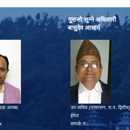
गुनासो सुन्‍ने अधिकारी
बासुदेव आचार्य
वडा अध्यक्ष
उप-सचिव (प्रशासन, रा.प. द्वितीय)
ईमेल
४
सम्पर्क नं.: