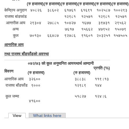
(रु हजारमा)
(रु हजारमा)​
(रु हजारमा)
(रु हजारमा)
(रु हजारमा)
(रु हजारमा)
केन्द्रिय अनुदान
४०८२६
३८६०२
६१७६१
६१६९१
१०२५८७
१००२९३
राजश्व बांडफांड
१२९८१
१२५७१
१२९८१
१२५७१
आन्तरीक आय
२९३०४
२७८८५
१०४२७
१६७७
३९७३१
२९५६२
अन्य
७६१७
१५६६२
४७९५२
१५०७९
कुल
७०१३०
६६४८७
९२७८६
९१६०१
२०३२५१
१५७५०५
आन्तरिक आय
तथा राजश्व बाँडफाँडको अवस्था
०७२/७३ को कूल अनुमानित आय
यथार्थ आम्दानी
प्रगति (%)
विवरण
(रु हजारमा)
(रु हजारमा)
आन्तरिक आय
३२६००
३८८३८
११९।१३
राजश्व बाँडफाँड
९०००
१२९८९
१४४
कूल जम्मा
५१८२७
१२४।६
४१६००
Primary tabs
View
(active tab)
What links here