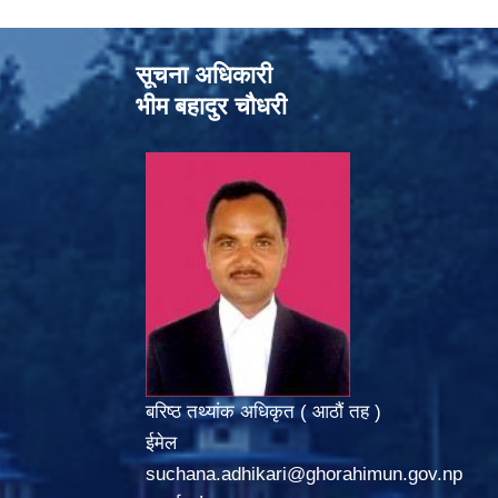
सूचना अधिकारी
भीम बहादुर चौधरी
बरिष्ठ तथ्यांक अधिकृत ( आठौं तह )
ईमेल
suchana.adhikari@ghorahimun.gov.np