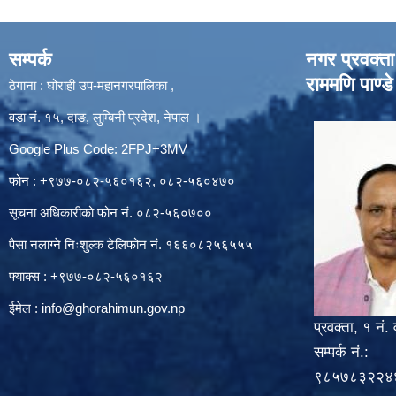
सम्पर्क
नगर प्रवक्ता
राममणि पाण्डे
ठेगाना : घोराही उप-महानगरपालिका ,
वडा नं. १५, दाङ, लुम्बिनी प्रदेश, नेपाल ।
Google Plus Code: 2FPJ+3MV
फोन : +९७७-०८२-५६०१६२, ०८२-५६०४७०
सूचना अधिकारीको फोन नं. ०८२-५६०७००
पैसा नलाग्ने निःशुल्क टेलिफोन नं. १६६०८२५६५५५
फ्याक्स : +९७७-०८२-५६०१६२
ईमेल :
info@ghorahimun.gov.np
प्रवक्ता, १ नं. 
सम्पर्क नं.:
९८५७८३२२४