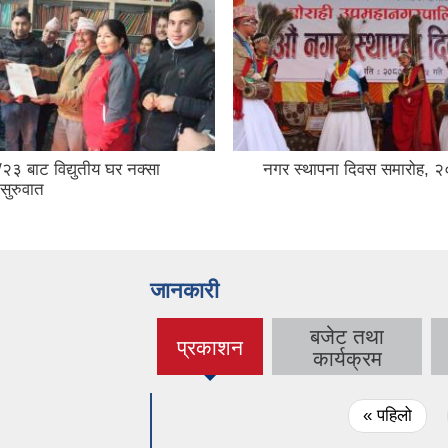
ना दिवस समारोह, २०८०
नवनिर्वाचित प्रमुख, उपप्रमुख
अध्यक्ष जयूहरु (२०७९/०२/०९
जानकारी
बजेट तथा
प्रकाशन
(active
कार्यक्रम
tab)
Pages
« पहिलो