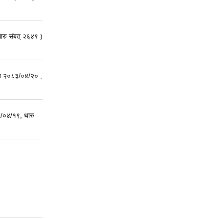
ारु संबत् २६४९ )
 मिति २०८३/०४/२० ,
३/०४/१९, थारु