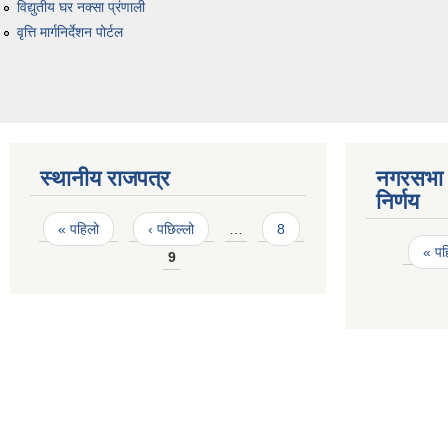
विद्युतीय घर नक्सा प्रंणाली
वृत्ति मार्गनिर्देशन पोर्टल
स्थानीय राजपत्र
नगरसभा 
निर्णय
Pages
« पहिलो
‹ पछिल्लो
…
8
Pages
« पह
9