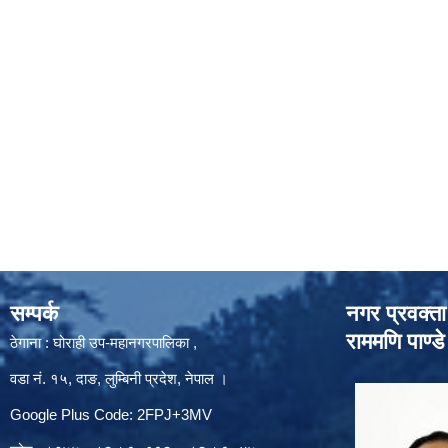
सम्पर्क
नगर प्रवक्ता
राममणि पाण्डे
ठेगाना : घोराही उप-महानगरपालिका ,
वडा नं. १५, दाङ, लुम्बिनी प्रदेश, नेपाल ।
Google Plus Code: 2FPJ+3MV