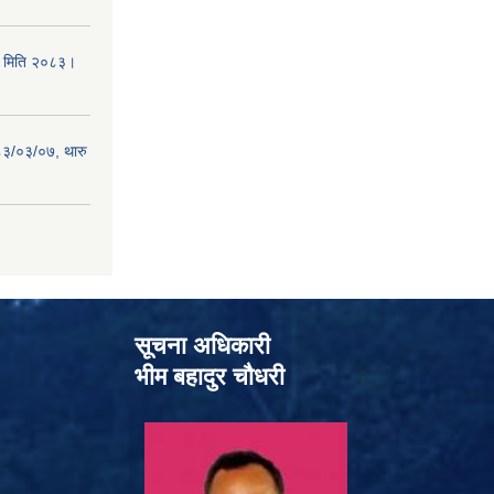
 ( मिति २०८३।
८३/०३/०७, थारु
सूचना अधिकारी
भीम बहादुर चौधरी