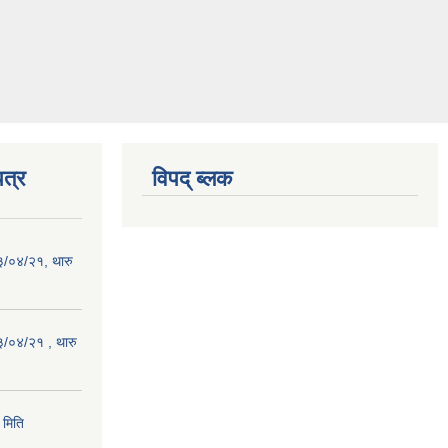
त्र
विपद् ब्लक
३/०४/२१, थारु
३/०४/२१ , थारु
 मिति