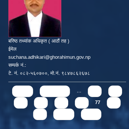
बरिष्ठ तथ्यांक अधिकृत ( आठौं तह )
ईमेल
suchana.adhikari@ghorahimun.gov.np
सम्पर्क नं.:
टे. नं. ०८२-५६०७००, मो.नं. ९८४७८६२६७८
Pages
« first
‹ previous
…
71
72
73
74
75
76
77
78
79
next ›
last »