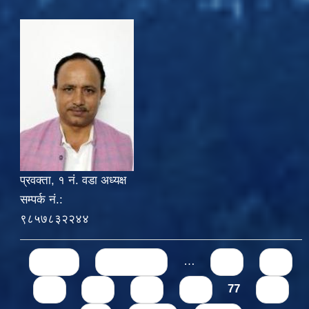
प्रवक्ता, १ नं. वडा अध्यक्ष
सम्पर्क नं.:
९८५७८३२२४४
Pages
« first
‹ previous
…
71
72
73
74
75
76
77
78