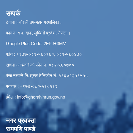
सम्पर्क
ठेगाना : घोराही उप-महानगरपालिका ,
वडा नं. १५, दाङ, लुम्बिनी प्रदेश, नेपाल ।
Google Plus Code: 2FPJ+3MV
फोन : +९७७-०८२-५६०१६२, ०८२-५६०४७०
सूचना अधिकारीको फोन नं. ०८२-५६०७००
पैसा नलाग्ने निःशुल्क टेलिफोन नं. १६६०८२५६५५५
फ्याक्स : +९७७-०८२-५६०१६२
ईमेल :
info@ghorahimun.gov.np
नगर प्रवक्ता
राममणि पाण्डे