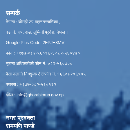
सम्पर्क
ठेगाना : घोराही उप-महानगरपालिका ,
वडा नं. १५, दाङ, लुम्बिनी प्रदेश, नेपाल ।
Google Plus Code: 2FPJ+3MV
फोन : +९७७-०८२-५६०१६२, ०८२-५६०४७०
सूचना अधिकारीको फोन नं. ०८२-५६०७००
पैसा नलाग्ने निःशुल्क टेलिफोन नं. १६६०८२५६५५५
फ्याक्स : +९७७-०८२-५६०१६२
ईमेल :
info@ghorahimun.gov.np
नगर प्रवक्ता
राममणि पाण्डे