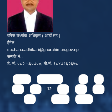
बरिष्ठ तथ्यांक अधिकृत ( आठौं तह )
ईमेल
suchana.adhikari@ghorahimun.gov.np
सम्पर्क नं.:
टे. नं. ०८२-५६०७००, मो.नं. ९८४७८६२६७८
Pages
« first
‹ previous
…
8
9
10
11
12
13
14
15
16
…
next ›
last »