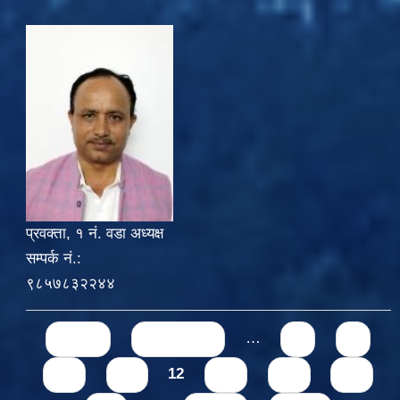
प्रवक्ता, १ नं. वडा अध्यक्ष
सम्पर्क नं.:
९८५७८३२२४४
Pages
« first
‹ previous
…
8
9
10
11
12
13
14
15