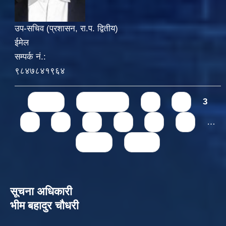
उप-सचिव (प्रशासन, रा.प. द्वितीय)
ईमेल
सम्पर्क नं.:
९८४७८४१९६४
Pages
« first
‹ previous
1
2
3
4
5
6
7
8
9
…
next ›
last »
सूचना अधिकारी
भीम बहादुर चौधरी