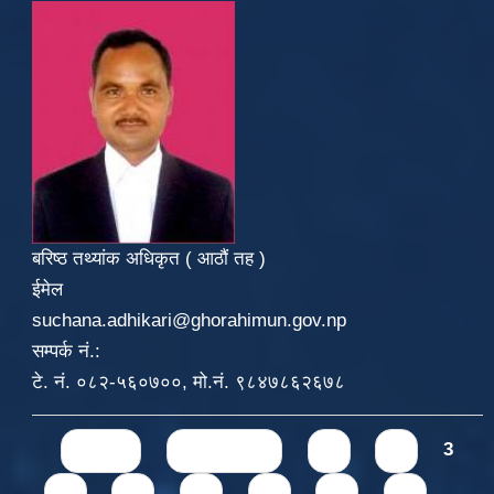
बरिष्ठ तथ्यांक अधिकृत ( आठौं तह )
ईमेल
suchana.adhikari@ghorahimun.gov.np
सम्पर्क नं.:
टे. नं. ०८२-५६०७००, मो.नं. ९८४७८६२६७८
Pages
« first
‹ previous
1
2
3