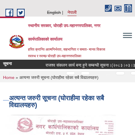
Skip to main content
English
नेपाली
स्थानीय सरकार, घोराही उप-महानगरपालिका, नगर
कार्यपालिकाको कार्यालय
हरित क्रान्ति आत्मनिर्भरता, सहभागिता र समता- मानव विकास
स्वस्थ र स्वच्छ घोराही उप-महानगरपालिका
सूचना
राजश्व संकलन कार्य बन्द हुने सम्बन्धी सूचना।(२०८३।०३।३१ ग
Pages
…
…
You are here
Home
» अत्यन्त जरुरी सूचना (घोराहीमा रहेका सबै विद्यालयहरु)
अत्यन्त जरुरी सूचना (घोराहीमा रहेका सबै
विद्यालयहरु)