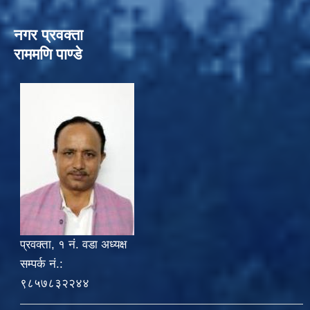
नगर प्रवक्ता
राममणि पाण्डे
प्रवक्ता, १ नं. वडा अध्यक्ष
सम्पर्क नं.:
९८५७८३२२४४