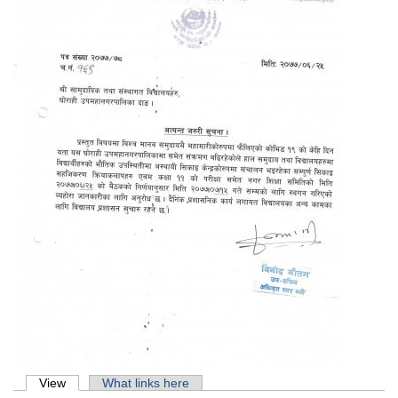
Primary tabs
View
(active tab)
What links here