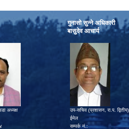
गुनासो सुन्‍ने अधिकारी
बासुदेव आचार्य
वडा अध्यक्ष
उप-सचिव (प्रशासन, रा.प. द्वितीय)
ईमेल
४
सम्पर्क नं.: