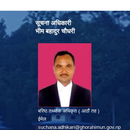
सूचना अधिकारी
भीम बहादुर चौधरी
बरिष्ठ तथ्यांक अधिकृत ( आठौं तह )
ईमेल
suchana.adhikari@ghorahimun.gov.np