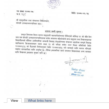
Primary tabs
View
(active tab)
What links here