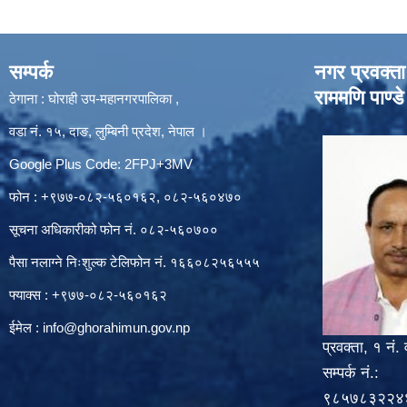
सम्पर्क
नगर प्रवक्ता
राममणि पाण्डे
ठेगाना : घोराही उप-महानगरपालिका ,
वडा नं. १५, दाङ, लुम्बिनी प्रदेश, नेपाल ।
Google Plus Code: 2FPJ+3MV
फोन : +९७७-०८२-५६०१६२, ०८२-५६०४७०
सूचना अधिकारीको फोन नं. ०८२-५६०७००
पैसा नलाग्ने निःशुल्क टेलिफोन नं. १६६०८२५६५५५
फ्याक्स : +९७७-०८२-५६०१६२
ईमेल :
info@ghorahimun.gov.np
प्रवक्ता, १ नं. 
सम्पर्क नं.:
९८५७८३२२४