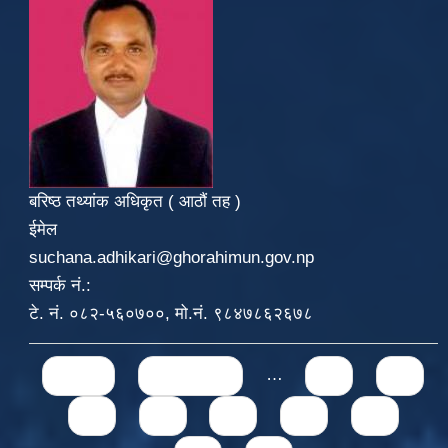
बरिष्ठ तथ्यांक अधिकृत ( आठौं तह )
ईमेल
suchana.adhikari@ghorahimun.gov.np
सम्पर्क नं.:
टे. नं. ०८२-५६०७००, मो.नं. ९८४७८६२६७८
Pages
« first
‹ previous
…
71
72
73
74
75
76
77