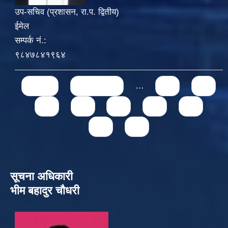
उप-सचिव (प्रशासन, रा.प. द्वितीय)
ईमेल
सम्पर्क नं.:
९८४७८४१९६४
Pages
« first
‹ previous
…
71
72
73
74
75
76
77
78
79
सूचना अधिकारी
भीम बहादुर चौधरी