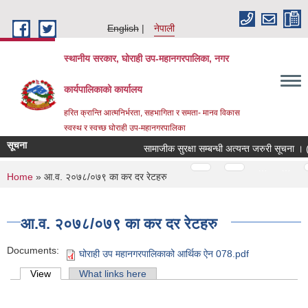
Skip to main content
English
नेपाली
स्थानीय सरकार, घोराही उप-महानगरपालिका, नगर
कार्यपालिकाको कार्यालय
हरित क्रान्ति आत्मनिर्भरता, सहभागिता र समता- मानव विकास
स्वस्थ र स्वच्छ घोराही उप-महानगरपालिका
सूचना
सामाजीक सुरक्षा सम्बन्धी अत्यन्त जरुरी सूचना 
Pages
…
…
You are here
Home
» आ.व. २०७८/०७९ का कर दर रेटहरु
आ.व. २०७८/०७९ का कर दर रेटहरु
Documents:
घोराही उप महानगरपालिकाको आर्थिक ऐन 078.pdf
Primary tabs
View
(active tab)
What links here