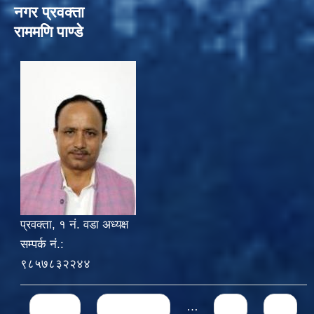
नगर प्रवक्ता
राममणि पाण्डे
प्रवक्ता, १ नं. वडा अध्यक्ष
सम्पर्क नं.:
९८५७८३२२४४
Pages
« first
‹ previous
…
71
72