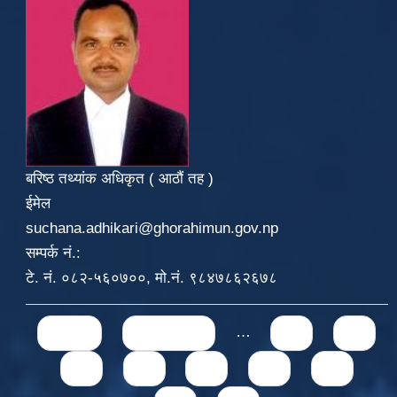
बरिष्ठ तथ्यांक अधिकृत ( आठौं तह )
ईमेल
suchana.adhikari@ghorahimun.gov.np
सम्पर्क नं.:
टे. नं. ०८२-५६०७००, मो.नं. ९८४७८६२६७८
Pages
« first
‹ previous
…
71
72
73
74
75
76
77