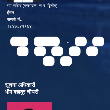
उप-सचिव (प्रशासन, रा.प. द्वितीय)
ईमेल
सम्पर्क नं.:
९८४७८४१९६४
Pages
« first
‹ previous
…
71
72
73
74
75
76
77
78
79
सूचना अधिकारी
भीम बहादुर चौधरी