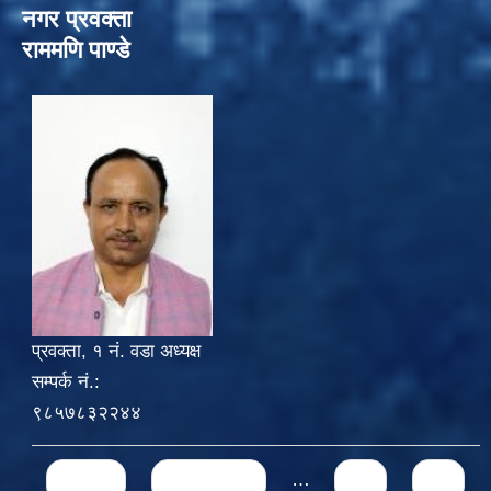
नगर प्रवक्ता
राममणि पाण्डे
प्रवक्ता, १ नं. वडा अध्यक्ष
सम्पर्क नं.:
९८५७८३२२४४
Pages
« first
‹ previous
…
71
72