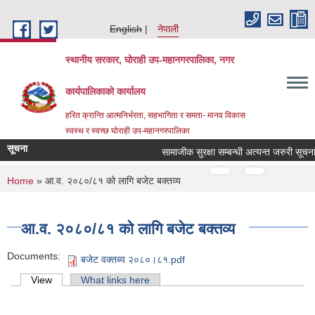
Skip to main content
English
नेपाली
स्थानीय सरकार, घोराही उप-महानगरपालिका, नगर
कार्यपालिकाको कार्यालय
हरित क्रान्ति आत्मनिर्भरता, सहभागिता र समता- मानव विकास
स्वस्थ र स्वच्छ घोराही उप-महानगरपालिका
सूचना
सामाजीक सुरक्षा सम्बन्धी अत्यन्त जरुरी सू
Pages
…
…
You are here
Home
» आ.व. २०८०/८१ को लागि बजेट बक्तव्य
आ.व. २०८०/८१ को लागि बजेट बक्तव्य
Documents:
बजेट वक्तब्य २०८०।८१.pdf
Primary tabs
View
(active tab)
What links here