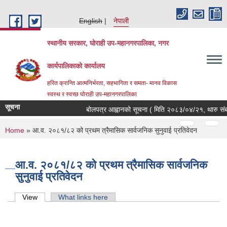
Skip to main content
English
नेपाली
स्थानीय सरकार, घोराही उप-महानगरपालिका, नगर
कार्यपालिकाको कार्यालय
हरित क्रान्ति आत्मनिर्भरता, सहभागिता र समता- मानव विकास
स्वस्थ र स्वच्छ घोराही उप-महानगरपालिका
सूचना
बोलपत्र आह्वानको सूचना ( मिति २०८३/०४/२१, थारु संबत
Pages
…
…
You are here
Home
» आ.व. २०८१/८२ को प्रथम त्रैमासिक सार्वजनिक सुनुवाई प्रतिवेदन
आ.व. २०८१/८२ को प्रथम त्रैमासिक सार्वजनिक
सुनुवाई प्रतिवेदन
Primary tabs
View
(active tab)
What links here