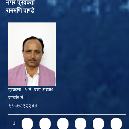
नगर प्रवक्ता
राममणि पाण्डे
प्रवक्ता, १ नं. वडा अध्यक्ष
सम्पर्क नं.:
९८५७८३२२४४
Pages
1
2
3
4
5
6
7