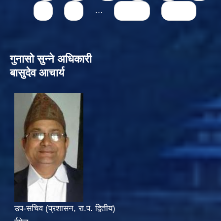
8
9
…
next ›
last »
गुनासो सुन्‍ने अधिकारी
बासुदेव आचार्य
उप-सचिव (प्रशासन, रा.प. द्वितीय)