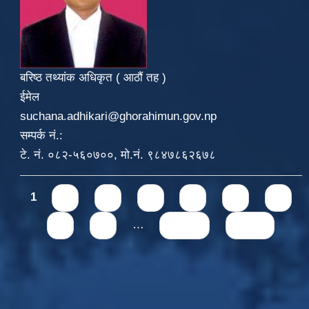
बरिष्ठ तथ्यांक अधिकृत ( आठौं तह )
ईमेल
suchana.adhikari@ghorahimun.gov.np
सम्पर्क नं.:
टे. नं. ०८२-५६०७००, मो.नं. ९८४७८६२६७८
Pages
1
2
3
4
5
6
7
8
9
…
next ›
last »