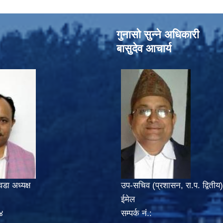
गुनासो सुन्‍ने अधिकारी
बासुदेव आचार्य
वडा अध्यक्ष
उप-सचिव (प्रशासन, रा.प. द्वितीय)
ईमेल
४
सम्पर्क नं.: