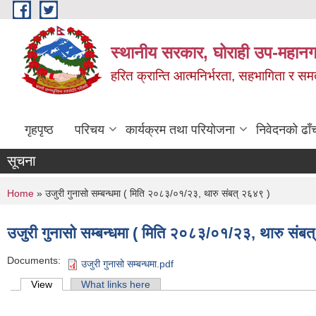
Skip to main content
स्थानीय सरकार, घोराही उप-महानग
हरित क्रान्ति आत्मनिर्भरता, सहभागिता र स
गृहपृष्ठ
परिचय
कार्यक्रम तथा परियोजना
निवेदनको ढाँ
सूचना
You are here
Home
» उजुरी गुनासो सम्बन्धमा ( मिति २०८३/०१/२३, थारु संबत् २६४९ )
उजुरी गुनासो सम्बन्धमा ( मिति २०८३/०१/२३, थारु संब
Documents:
उजुरी गुनासो सम्बन्धमा.pdf
Primary tabs
View
(active tab)
What links here