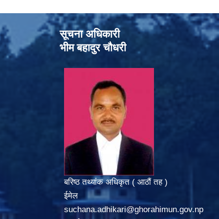
सूचना अधिकारी
भीम बहादुर चौधरी
बरिष्ठ तथ्यांक अधिकृत ( आठौं तह )
ईमेल
suchana.adhikari@ghorahimun.gov.np