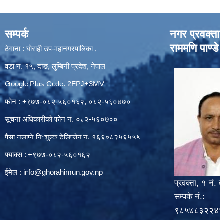
सम्पर्क
नगर प्रवक्ता
राममणि पाण्डे
ठेगाना : घोराही उप-महानगरपालिका ,
वडा नं. १५, दाङ, लुम्बिनी प्रदेश, नेपाल ।
Google Plus Code: 2FPJ+3MV
फोन : +९७७-०८२-५६०१६२, ०८२-५६०४७०
सूचना अधिकारीको फोन नं. ०८२-५६०७००
पैसा नलाग्ने निःशुल्क टेलिफोन नं. १६६०८२५६५५५
फ्याक्स : +९७७-०८२-५६०१६२
ईमेल :
info@ghorahimun.gov.np
प्रवक्ता, १ नं. 
सम्पर्क नं.:
९८५७८३२२४