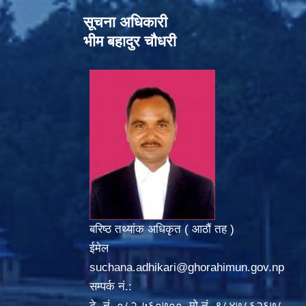
सूचना अधिकारी
भीम बहादुर चौधरी
बरिष्ठ तथ्यांक अधिकृत ( आठौं तह )
ईमेल
suchana.adhikari@ghorahimun.gov.np
सम्पर्क नं.:
टे. नं. ०८२-५६०७००, मो.नं. ९८४७८६२६७८