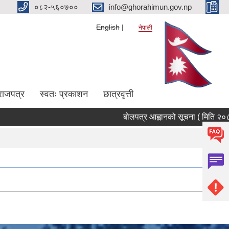
०८२-५६०७००
info@ghorahimun.gov.np
English
नेपाली
राजपत्र
स्वतः प्रकाशन
छात्रवृत्ती
बोलपत्र आह्वानको सूचना ( मिति २०८३/
Pages