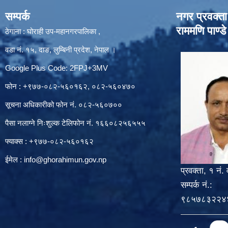
सम्पर्क
नगर प्रवक्ता
राममणि पाण्डे
ठेगाना : घोराही उप-महानगरपालिका ,
वडा नं. १५, दाङ, लुम्बिनी प्रदेश, नेपाल ।
Google Plus Code: 2FPJ+3MV
फोन : +९७७-०८२-५६०१६२, ०८२-५६०४७०
सूचना अधिकारीको फोन नं. ०८२-५६०७००
पैसा नलाग्ने निःशुल्क टेलिफोन नं. १६६०८२५६५५५
फ्याक्स : +९७७-०८२-५६०१६२
ईमेल :
info@ghorahimun.gov.np
प्रवक्ता, १ नं. 
सम्पर्क नं.:
९८५७८३२२४
Pages