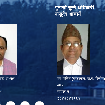
गुनासो सुन्‍ने अधिकारी
बासुदेव आचार्य
वडा अध्यक्ष
उप-सचिव (प्रशासन, रा.प. द्वितीय)
ईमेल
४
सम्पर्क नं.:
९८४७८४१९६४