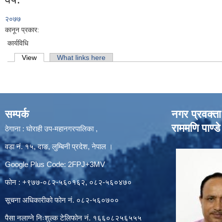
२०७७
कानून प्रकार:
कार्यविधि
Primary tabs
View
(active tab)
What links here
सम्पर्क
नगर प्रवक्ता
राममणि पाण्डे
ठेगाना : घोराही उप-महानगरपालिका ,
वडा नं. १५, दाङ, लुम्बिनी प्रदेश, नेपाल ।
Google Plus Code: 2FPJ+3MV
फोन : +९७७-०८२-५६०१६२, ०८२-५६०४७०
सूचना अधिकारीको फोन नं. ०८२-५६०७००
पैसा नलाग्ने निःशुल्क टेलिफोन नं. १६६०८२५६५५५