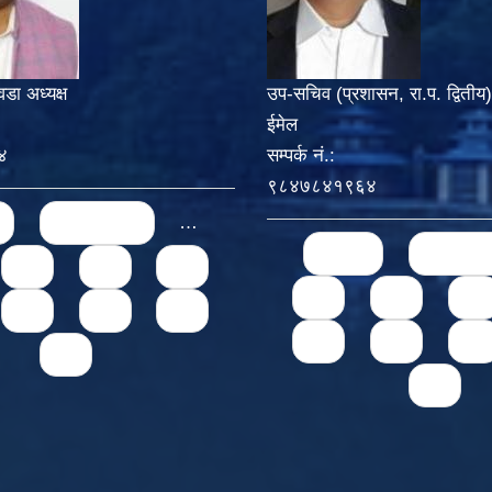
वडा अध्यक्ष
उप-सचिव (प्रशासन, रा.प. द्वितीय)
ईमेल
४
सम्पर्क नं.:
९८४७८४१९६४
‹ previous
…
Pages
« first
‹ previo
72
73
74
71
72
73
76
77
78
75
76
77
79
79