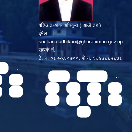
बरिष्ठ तथ्यांक अधिकृत ( आठौं तह )
ईमेल
suchana.adhikari@ghorahimun.gov.np
सम्पर्क नं.:
टे. नं. ०८२-५६०७००, मो.नं. ९८४७८६२६७८
us
…
Pages
« first
‹ previous
…
74
71
72
73
74
78
75
76
77
78
79