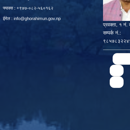
फ्याक्स : +९७७-०८२-५६०१६२
ईमेल :
info@ghorahimun.gov.np
प्रवक्ता, १ नं. 
सम्पर्क नं.:
९८५७८३२२४
Pages
« first
71
75