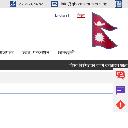
०८२-५६०७००
info@ghorahimun.gov.np
English
नेपाली
राजपत्र
स्वतः प्रकाशन
छात्रवृत्ती
विषय विशेषज्ञको लागि दरखास्त आह्वान ग
Pages