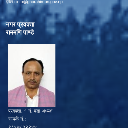
ईमेल :
info@ghorahimun.gov.np
नगर प्रवक्ता
राममणि पाण्डे
प्रवक्ता, १ नं. वडा अध्यक्ष
सम्पर्क नं.:
९८५७८३२२४४