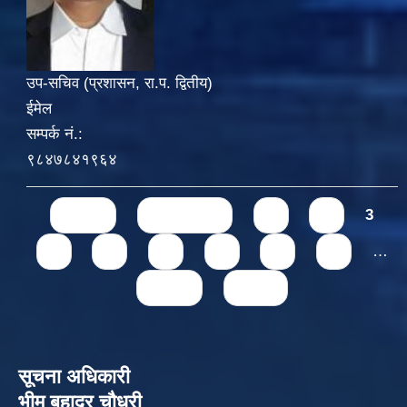
उप-सचिव (प्रशासन, रा.प. द्वितीय)
ईमेल
सम्पर्क नं.:
९८४७८४१९६४
Pages
« first
‹ previous
1
2
3
4
5
6
7
8
9
…
next ›
last »
सूचना अधिकारी
भीम बहादुर चौधरी