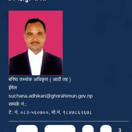
बरिष्ठ तथ्यांक अधिकृत ( आठौं तह )
ईमेल
suchana.adhikari@ghorahimun.gov.np
सम्पर्क नं.:
टे. नं. ०८२-५६०७००, मो.नं. ९८४७८६२६७८
Pages
« first
‹ previous
1
2
3