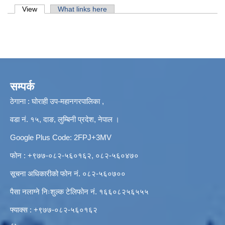
Primary tabs
View
(active tab)
What links here
सम्पर्क
ठेगाना : घोराही उप-महानगरपालिका ,
वडा नं. १५, दाङ, लुम्बिनी प्रदेश, नेपाल ।
Google Plus Code: 2FPJ+3MV
फोन : +९७७-०८२-५६०१६२, ०८२-५६०४७०
सूचना अधिकारीको फोन नं. ०८२-५६०७००
पैसा नलाग्ने निःशुल्क टेलिफोन नं. १६६०८२५६५५५
फ्याक्स : +९७७-०८२-५६०१६२