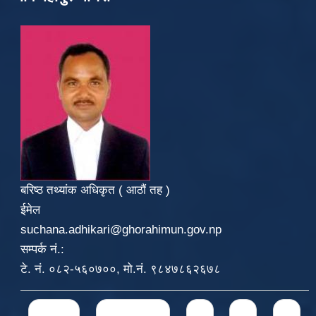
बरिष्ठ तथ्यांक अधिकृत ( आठौं तह )
ईमेल
suchana.adhikari@ghorahimun.gov.np
सम्पर्क नं.:
टे. नं. ०८२-५६०७००, मो.नं. ९८४७८६२६७८
Pages
« first
‹ previous
1
2
3