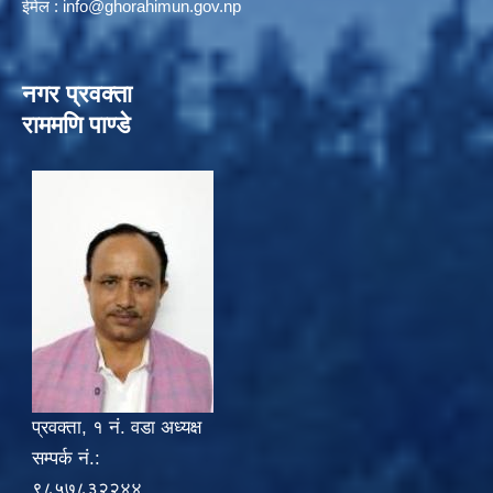
ईमेल :
info@ghorahimun.gov.np
नगर प्रवक्ता
राममणि पाण्डे
प्रवक्ता, १ नं. वडा अध्यक्ष
सम्पर्क नं.:
९८५७८३२२४४