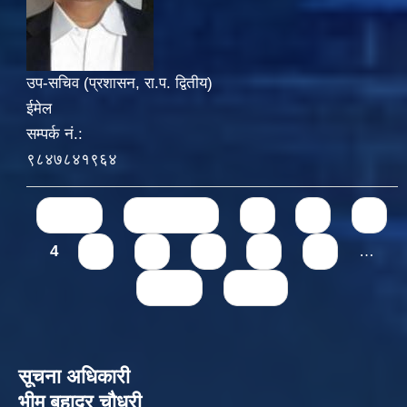
उप-सचिव (प्रशासन, रा.प. द्वितीय)
ईमेल
सम्पर्क नं.:
९८४७८४१९६४
Pages
« first
‹ previous
1
2
3
4
5
6
7
8
9
…
next ›
last »
सूचना अधिकारी
भीम बहादुर चौधरी