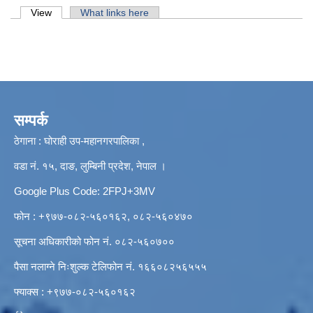
Primary tabs
View
(active tab)
What links here
सम्पर्क
ठेगाना : घोराही उप-महानगरपालिका ,
वडा नं. १५, दाङ, लुम्बिनी प्रदेश, नेपाल ।
Google Plus Code: 2FPJ+3MV
फोन : +९७७-०८२-५६०१६२, ०८२-५६०४७०
सूचना अधिकारीको फोन नं. ०८२-५६०७००
पैसा नलाग्ने निःशुल्क टेलिफोन नं. १६६०८२५६५५५
फ्याक्स : +९७७-०८२-५६०१६२