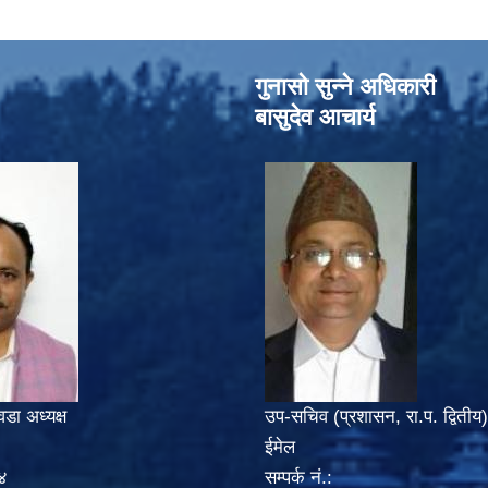
गुनासो सुन्‍ने अधिकारी
बासुदेव आचार्य
वडा अध्यक्ष
उप-सचिव (प्रशासन, रा.प. द्वितीय)
ईमेल
४
सम्पर्क नं.: