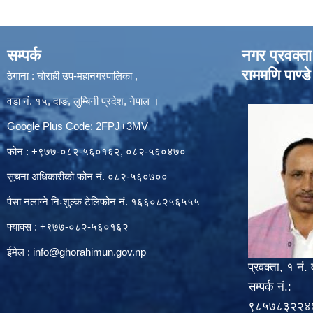
सम्पर्क
नगर प्रवक्ता
राममणि पाण्डे
ठेगाना : घोराही उप-महानगरपालिका ,
वडा नं. १५, दाङ, लुम्बिनी प्रदेश, नेपाल ।
Google Plus Code: 2FPJ+3MV
फोन : +९७७-०८२-५६०१६२, ०८२-५६०४७०
सूचना अधिकारीको फोन नं. ०८२-५६०७००
पैसा नलाग्ने निःशुल्क टेलिफोन नं. १६६०८२५६५५५
फ्याक्स : +९७७-०८२-५६०१६२
ईमेल :
info@ghorahimun.gov.np
प्रवक्ता, १ नं. 
सम्पर्क नं.:
९८५७८३२२४