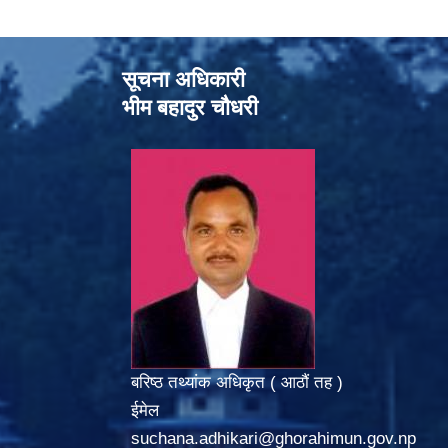
सूचना अधिकारी
भीम बहादुर चौधरी
बरिष्ठ तथ्यांक अधिकृत ( आठौं तह )
ईमेल
suchana.adhikari@ghorahimun.gov.np