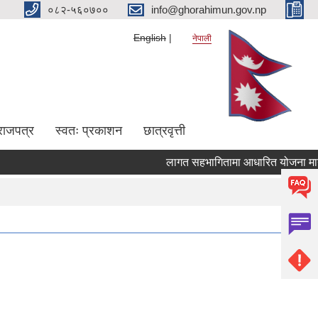
०८२-५६०७००
info@ghorahimun.gov.np
English
नेपाली
राजपत्र
स्वतः प्रकाशन
छात्रवृत्ती
लागत सहभागितामा आधारित योजना माग गर्ने
Pages