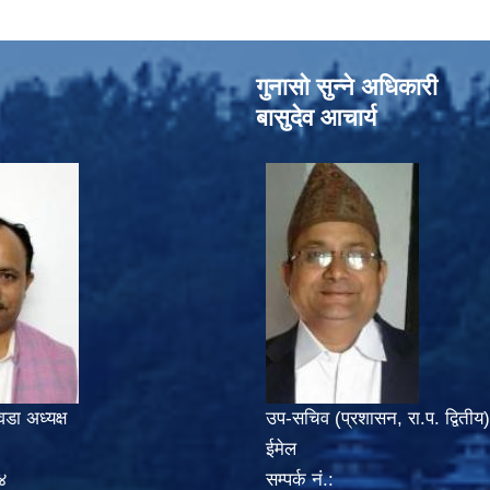
गुनासो सुन्‍ने अधिकारी
बासुदेव आचार्य
वडा अध्यक्ष
उप-सचिव (प्रशासन, रा.प. द्वितीय)
ईमेल
४
सम्पर्क नं.: