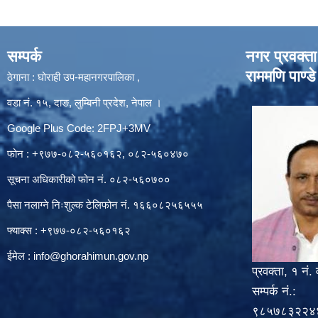
सम्पर्क
नगर प्रवक्ता
राममणि पाण्डे
ठेगाना : घोराही उप-महानगरपालिका ,
वडा नं. १५, दाङ, लुम्बिनी प्रदेश, नेपाल ।
Google Plus Code: 2FPJ+3MV
फोन : +९७७-०८२-५६०१६२, ०८२-५६०४७०
सूचना अधिकारीको फोन नं. ०८२-५६०७००
पैसा नलाग्ने निःशुल्क टेलिफोन नं. १६६०८२५६५५५
फ्याक्स : +९७७-०८२-५६०१६२
ईमेल :
info@ghorahimun.gov.np
प्रवक्ता, १ नं. 
सम्पर्क नं.:
९८५७८३२२४