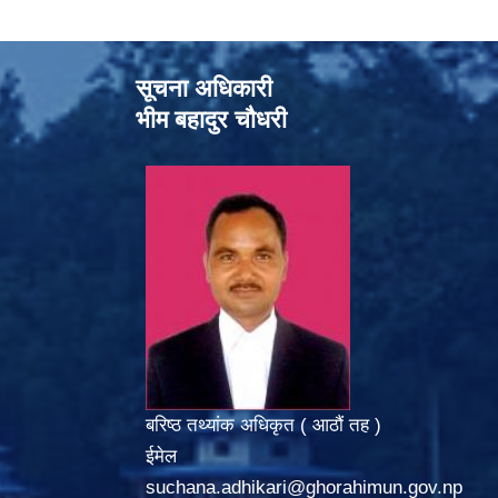
सूचना अधिकारी
भीम बहादुर चौधरी
बरिष्ठ तथ्यांक अधिकृत ( आठौं तह )
ईमेल
suchana.adhikari@ghorahimun.gov.np