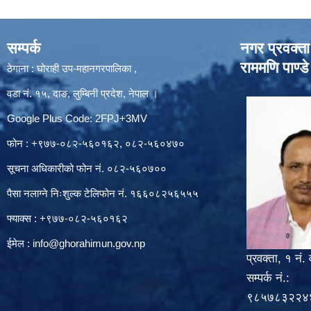
सम्पर्क
नगर प्रवक्ता
राममणि पाण्डे
ठेगाना : घोराही उप-महानगरपालिका ,
वडा नं. १५, दाङ, लुम्बिनी प्रदेश, नेपाल ।
Google Plus Code: 2FPJ+3MV
फोन : +९७७-०८२-५६०१६२, ०८२-५६०४७०
सूचना अधिकारीको फोन नं. ०८२-५६०७००
पैसा नलाग्ने निःशुल्क टेलिफोन नं. १६६०८२५६५५५
फ्याक्स : +९७७-०८२-५६०१६२
ईमेल :
info@ghorahimun.gov.np
प्रवक्ता, १ नं. 
सम्पर्क नं.:
९८५७८३२२४