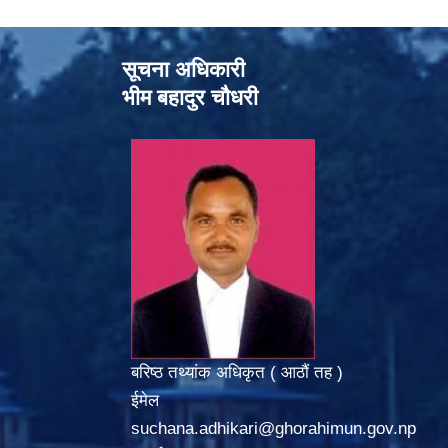
सूचना अधिकारी
भीम बहादुर चौधरी
बरिष्ठ तथ्यांक अधिकृत ( आठौं तह )
ईमेल
suchana.adhikari@ghorahimun.gov.np