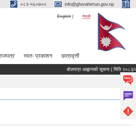
०८२-५६०७००
info@ghorahimun.gov.np
English
नेपाली
राजपत्र
स्वतः प्रकाशन
छात्रवृत्ती
बोलपत्र आह्वानको सूचना ( मिति २०८३/०४/२
Pages