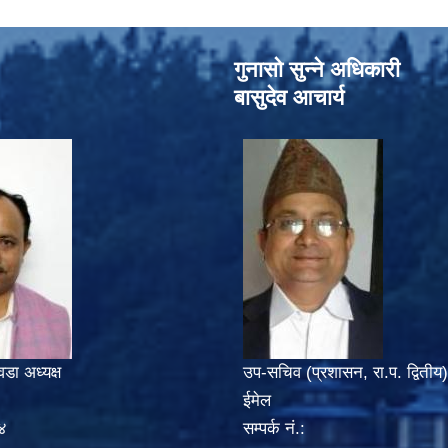
गुनासो सुन्‍ने अधिकारी
बासुदेव आचार्य
वडा अध्यक्ष
उप-सचिव (प्रशासन, रा.प. द्वितीय)
ईमेल
४
सम्पर्क नं.: