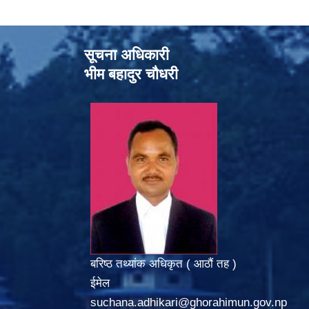
सूचना अधिकारी
भीम बहादुर चौधरी
बरिष्ठ तथ्यांक अधिकृत ( आठौं तह )
ईमेल
suchana.adhikari@ghorahimun.gov.np