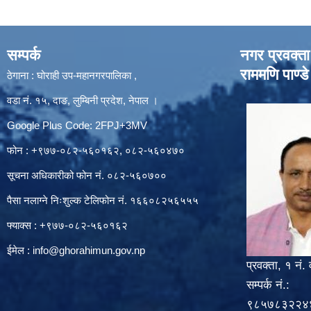
सम्पर्क
नगर प्रवक्ता
राममणि पाण्डे
ठेगाना : घोराही उप-महानगरपालिका ,
वडा नं. १५, दाङ, लुम्बिनी प्रदेश, नेपाल ।
Google Plus Code: 2FPJ+3MV
फोन : +९७७-०८२-५६०१६२, ०८२-५६०४७०
सूचना अधिकारीको फोन नं. ०८२-५६०७००
पैसा नलाग्ने निःशुल्क टेलिफोन नं. १६६०८२५६५५५
फ्याक्स : +९७७-०८२-५६०१६२
ईमेल :
info@ghorahimun.gov.np
प्रवक्ता, १ नं. 
सम्पर्क नं.:
९८५७८३२२४