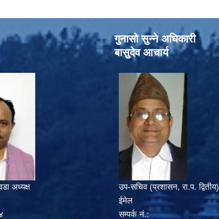
गुनासो सुन्‍ने अधिकारी
बासुदेव आचार्य
वडा अध्यक्ष
उप-सचिव (प्रशासन, रा.प. द्वितीय)
ईमेल
४
सम्पर्क नं.: