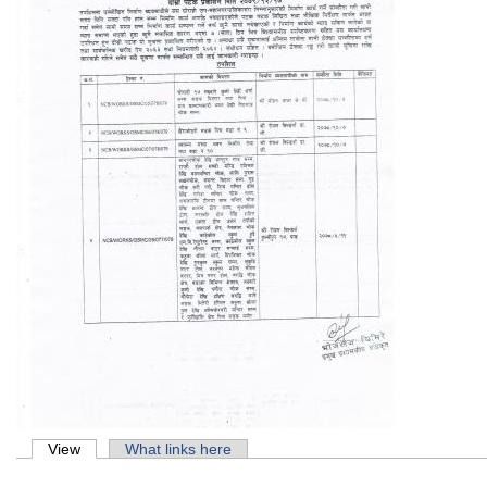
Primary tabs
View
(active tab)
What links here