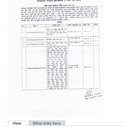
Primary tabs
View
(active tab)
What links here