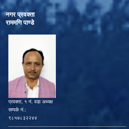
नगर प्रवक्ता
राममणि पाण्डे
प्रवक्ता, १ नं. वडा अध्यक्ष
सम्पर्क नं.:
९८५७८३२२४४