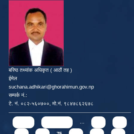
बरिष्ठ तथ्यांक अधिकृत ( आठौं तह )
ईमेल
suchana.adhikari@ghorahimun.gov.np
सम्पर्क नं.:
टे. नं. ०८२-५६०७००, मो.नं. ९८४७८६२६७८
Pages
« first
‹ previous
…
71
72