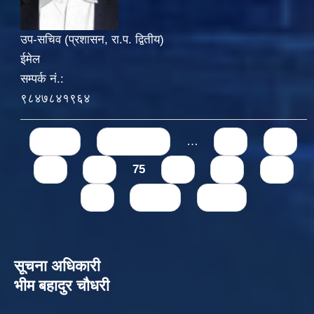
उप-सचिव (प्रशासन, रा.प. द्वितीय)
ईमेल
सम्पर्क नं.:
९८४७८४१९६४
Pages
« first
‹ previous
…
71
72
73
74
75
76
77
78
79
next ›
last »
सूचना अधिकारी
भीम बहादुर चौधरी