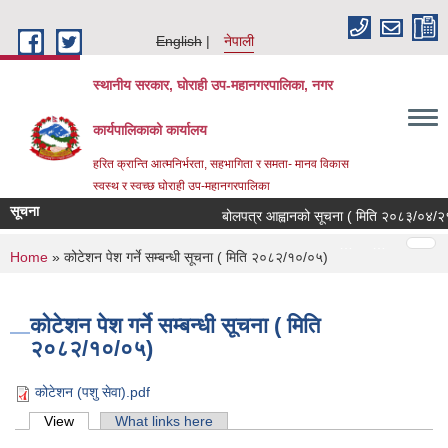
Skip to main content
English
नेपाली
स्थानीय सरकार, घोराही उप-महानगरपालिका, नगर
कार्यपालिकाको कार्यालय
हरित क्रान्ति आत्मनिर्भरता, सहभागिता र समता- मानव विकास
स्वस्थ र स्वच्छ घोराही उप-महानगरपालिका
सूचना
बोलपत्र आह्वानको सूचना ( मिति २०८३/०४/२१, 
Pages
…
…
You are here
Home
» कोटेशन पेश गर्ने सम्बन्धी सूचना ( मिति २०८२/१०/०५)
कोटेशन पेश गर्ने सम्बन्धी सूचना ( मिति
२०८२/१०/०५)
कोटेशन (पशु सेवा).pdf
Primary tabs
View
(active tab)
What links here