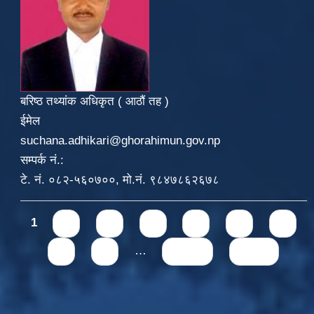
बरिष्ठ तथ्यांक अधिकृत ( आठौं तह )
ईमेल
suchana.adhikari@ghorahimun.gov.np
सम्पर्क नं.:
टे. नं. ०८२-५६०७००, मो.नं. ९८४७८६२६७८
Pages
1
2
3
4
5
6
7
8
9
…
next ›
last »