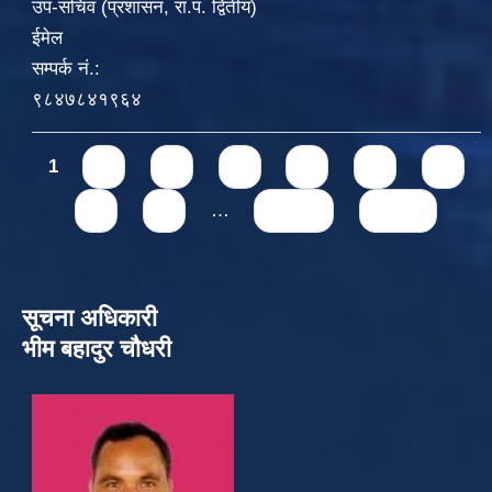
उप-सचिव (प्रशासन, रा.प. द्वितीय)
ईमेल
सम्पर्क नं.:
९८४७८४१९६४
Pages
1
2
3
4
5
6
7
8
9
…
next ›
last »
सूचना अधिकारी
भीम बहादुर चौधरी