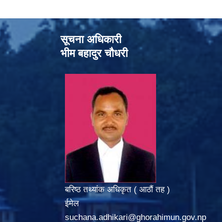
सूचना अधिकारी
भीम बहादुर चौधरी
बरिष्ठ तथ्यांक अधिकृत ( आठौं तह )
ईमेल
suchana.adhikari@ghorahimun.gov.np