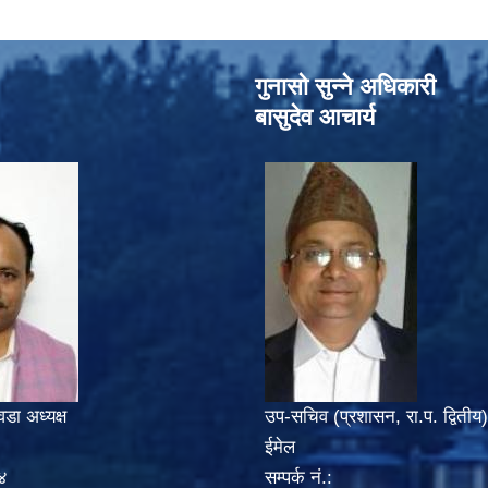
गुनासो सुन्‍ने अधिकारी
बासुदेव आचार्य
वडा अध्यक्ष
उप-सचिव (प्रशासन, रा.प. द्वितीय)
ईमेल
४
सम्पर्क नं.: