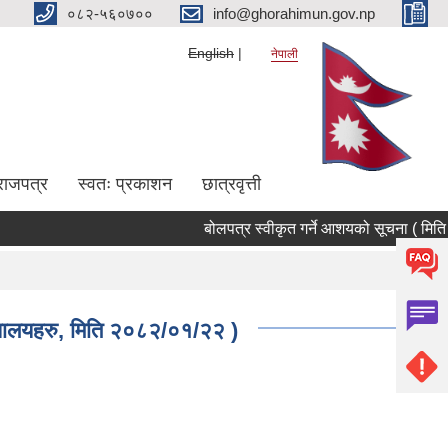
०८२-५६०७००
info@ghorahimun.gov.np
English
नेपाली
राजपत्र
स्वतः प्रकाशन
छात्रवृत्ती
बोलपत्र स्वीकृत गर्ने आशयको सूचना ( मिति २०
Pages
विद्यालयहरु, मिति २०८२/०१/२२ )