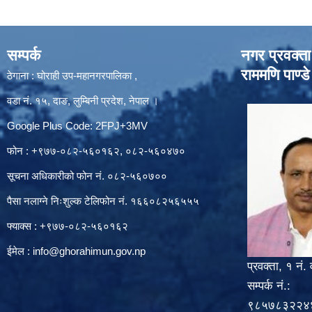
सम्पर्क
नगर प्रवक्ता
राममणि पाण्डे
ठेगाना : घोराही उप-महानगरपालिका ,
वडा नं. १५, दाङ, लुम्बिनी प्रदेश, नेपाल ।
Google Plus Code: 2FPJ+3MV
फोन : +९७७-०८२-५६०१६२, ०८२-५६०४७०
सूचना अधिकारीको फोन नं. ०८२-५६०७००
पैसा नलाग्ने निःशुल्क टेलिफोन नं. १६६०८२५६५५५
फ्याक्स : +९७७-०८२-५६०१६२
ईमेल :
info@ghorahimun.gov.np
प्रवक्ता, १ नं. 
सम्पर्क नं.:
९८५७८३२२४