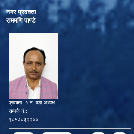
नगर प्रवक्ता
राममणि पाण्डे
प्रवक्ता, १ नं. वडा अध्यक्ष
सम्पर्क नं.:
९८५७८३२२४४