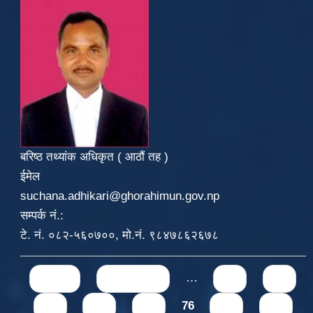
बरिष्ठ तथ्यांक अधिकृत ( आठौं तह )
ईमेल
suchana.adhikari@ghorahimun.gov.np
सम्पर्क नं.:
टे. नं. ०८२-५६०७००, मो.नं. ९८४७८६२६७८
Pages
« first
‹ previous
…
71
72
73
74
75
76
77
78