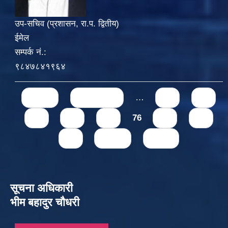
उप-सचिव (प्रशासन, रा.प. द्वितीय)
ईमेल
सम्पर्क नं.:
९८४७८४१९६४
Pages
« first
‹ previous
…
71
72
73
74
75
76
77
78
79
next ›
last »
सूचना अधिकारी
भीम बहादुर चौधरी