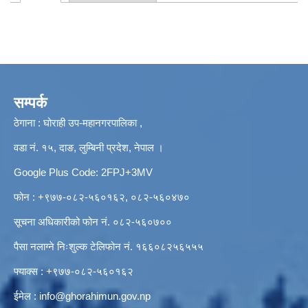
Primary tabs
सम्पर्क
ठेगाना : घोराही उप-महानगरपालिका ,
वडा नं. १५, दाङ, लुम्बिनी प्रदेश, नेपाल ।
Google Plus Code: 2FPJ+3MV
फोन : +९७७-०८२-५६०१६२, ०८२-५६०४७०
सूचना अधिकारीको फोन नं. ०८२-५६०७००
पैसा नलाग्ने निःशुल्क टेलिफोन नं. १६६०८२५६५५५
फ्याक्स : +९७७-०८२-५६०१६२
ईमेल :
info@ghorahimun.gov.np