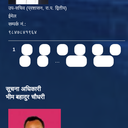
उप-सचिव (प्रशासन, रा.प. द्वितीय)
ईमेल
सम्पर्क नं.:
९८४७८४१९६४
Pages
1
2
3
4
5
6
7
8
9
…
next ›
last »
सूचना अधिकारी
भीम बहादुर चौधरी