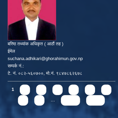
बरिष्ठ तथ्यांक अधिकृत ( आठौं तह )
ईमेल
suchana.adhikari@ghorahimun.gov.np
सम्पर्क नं.:
टे. नं. ०८२-५६०७००, मो.नं. ९८४७८६२६७८
Pages
1
2
3
4
5
6
7
8
9
…
next ›
last »