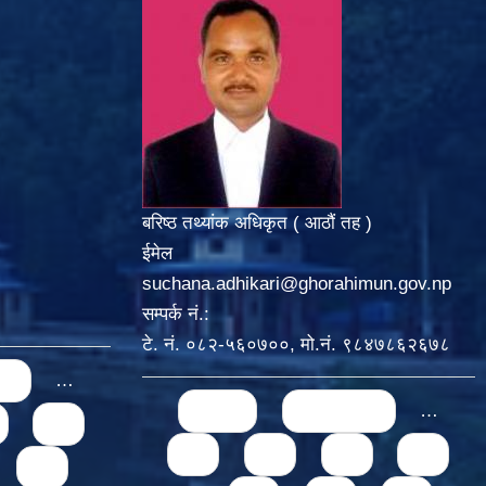
बरिष्ठ तथ्यांक अधिकृत ( आठौं तह )
ईमेल
suchana.adhikari@ghorahimun.gov.np
सम्पर्क नं.:
टे. नं. ०८२-५६०७००, मो.नं. ९८४७८६२६७८
us
…
Pages
« first
‹ previous
…
69
66
67
68
69
73