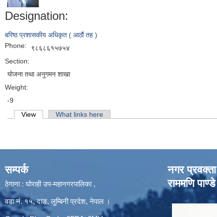
Designation:
बरिष्ठ प्रशासकीय अधिकृत ( आठौं तह )
Phone:
९८६८६१५७५४
Section:
योजना तथा अनुगमन शाखा
Weight:
-9
Primary tabs
View
(active tab)
What links here
सम्पर्क
नगर प्रवक्ता
राममणि पाण्डे
ठेगाना : घोराही उप-महानगरपालिका ,
वडा नं. १५, दाङ, लुम्बिनी प्रदेश, नेपाल ।