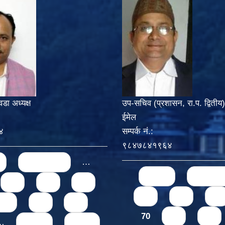
वडा अध्यक्ष
उप-सचिव (प्रशासन, रा.प. द्वितीय)
ईमेल
४
सम्पर्क नं.:
९८४७८४१९६४
‹ previous
…
Pages
« first
‹ previo
67
68
69
66
67
68
71
72
73
70
71
72
…
next ›
last »