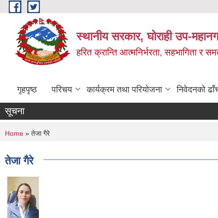
Skip to main content
स्थानीय सरकार, घोराही उप-महानग
हरित क्रान्ति आत्मनिर्भरता, सहभागिता र स
गृहपृष्ठ
परिचय
कार्यक्रम तथा परियोजना
निवेदनको ढाँ
सूचना
You are here
Home
» तेजा गैरे
तेजा गैरे