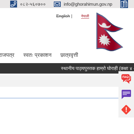
०८२-५६०७००
info@ghorahimun.gov.np
English
नेपाली
राजपत्र
स्वतः प्रकाशन
छात्रवृत्ती
स्थानीय पाठ्यपुस्तक हाम्रो घोराही (कक्षा ४ -८
Pages