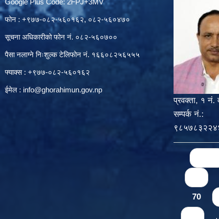
Google Plus Code: 2FPJ+3MV
फोन : +९७७-०८२-५६०१६२, ०८२-५६०४७०
सूचना अधिकारीको फोन नं. ०८२-५६०७००
पैसा नलाग्ने निःशुल्क टेलिफोन नं. १६६०८२५६५५५
फ्याक्स : +९७७-०८२-५६०१६२
ईमेल :
info@ghorahimun.gov.np
प्रवक्ता, १ नं. 
सम्पर्क नं.:
९८५७८३२२४
Pages
« first
66
70
74