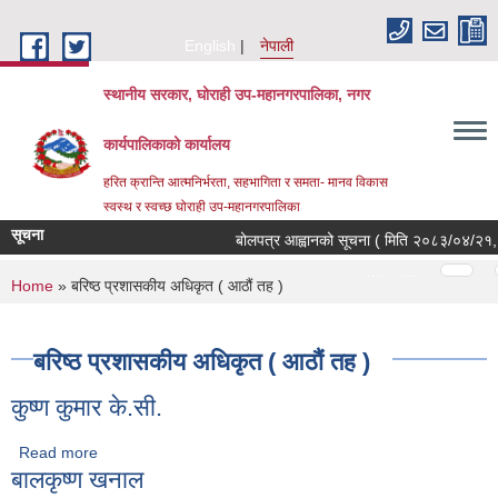
Skip to main content
English
नेपाली
स्थानीय सरकार, घोराही उप-महानगरपालिका, नगर
कार्यपालिकाको कार्यालय
हरित क्रान्ति आत्मनिर्भरता, सहभागिता र समता- मानव विकास
स्वस्थ र स्वच्छ घोराही उप-महानगरपालिका
सूचना
बोलपत्र आह्वानको सूचना ( मिति २०८३/०४/२१, था
Pages
…
…
You are here
Home
» बरिष्ठ प्रशासकीय अधिकृत ( आठौं तह )
बरिष्ठ प्रशासकीय अधिकृत ( आठौं तह )
कुष्ण कुमार के.सी.
Read more
about कुष्ण कुमार के.सी.
बालकृष्ण खनाल