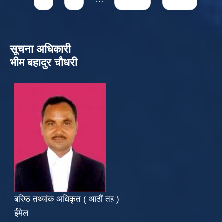
8
9
…
next ›
last »
सूचना अधिकारी
भीम बहादुर चौधरी
बरिष्ठ तथ्यांक अधिकृत ( आठौं तह )
ईमेल