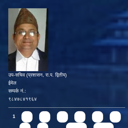
उप-सचिव (प्रशासन, रा.प. द्वितीय)
ईमेल
सम्पर्क नं.:
९८४७८४१९६४
Pages
1
2
3
4
5
6
7