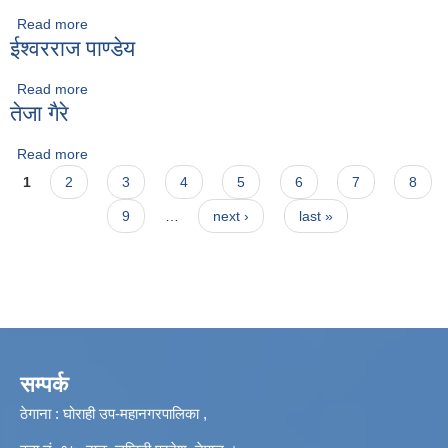
Read more
about बालकृष्ण खनाल
ईश्वरराज पाण्डेय
Read more
about ईश्वरराज पाण्डेय
तेजा गैरे
Read more
about तेजा गैरे
Pages
1
2
3
4
5
6
7
8
9
…
next ›
last »
सम्पर्क
ठेगाना : घोराही उप-महानगरपालिका ,