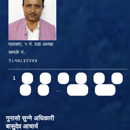
प्रवक्ता, १ नं. वडा अध्यक्ष
सम्पर्क नं.:
९८५७८३२२४४
Pages
1
2
3
4
5
6
7
8
9
…
next ›
last »
गुनासो सुन्‍ने अधिकारी
बासुदेव आचार्य