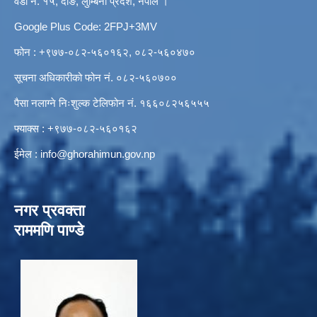
वडा नं. १५, दाङ, लुम्बिनी प्रदेश, नेपाल ।
Google Plus Code: 2FPJ+3MV
फोन : +९७७-०८२-५६०१६२, ०८२-५६०४७०
सूचना अधिकारीको फोन नं. ०८२-५६०७००
पैसा नलाग्ने निःशुल्क टेलिफोन नं. १६६०८२५६५५५
फ्याक्स : +९७७-०८२-५६०१६२
ईमेल :
info@ghorahimun.gov.np
नगर प्रवक्ता
राममणि पाण्डे