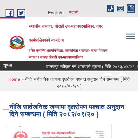
Skip to main content
English
नेपाली
स्थानीय सरकार, घोराही उप-महानगरपालिका, नगर
कार्यपालिकाको कार्यालय
हरित क्रान्ति आत्मनिर्भरता, सहभागिता र समता- मानव विकास
स्वस्थ र स्वच्छ घोराही उप-महानगरपालिका
सूचना
बोलपत्र स्वीकृत गर्ने आशयको सूचना ( मिति २०८३/०४/२१, थार
Pages
…
…
You are here
Home
» नीजि सार्वजनिक जग्गामा वृक्षरोपण पश्‍चात अनुदान दिने सम्बन्धमा ( मिति
२०८२/०९/२० )
नीजि सार्वजनिक जग्गामा वृक्षरोपण पश्‍चात अनुदान
दिने सम्बन्धमा ( मिति २०८२/०९/२० )