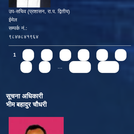
उप-सचिव (प्रशासन, रा.प. द्वितीय)
ईमेल
सम्पर्क नं.:
९८४७८४१९६४
Pages
1
2
3
4
5
6
7
8
9
…
next ›
last »
सूचना अधिकारी
भीम बहादुर चौधरी