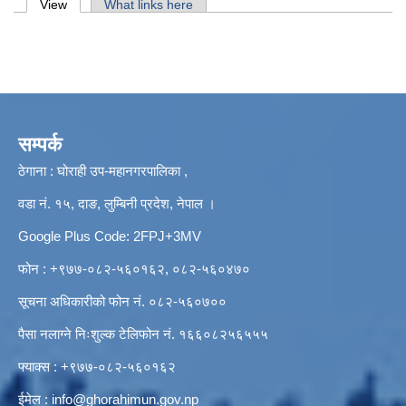
Primary tabs
View
(active tab)
What links here
सम्पर्क
ठेगाना : घोराही उप-महानगरपालिका ,
वडा नं. १५, दाङ, लुम्बिनी प्रदेश, नेपाल ।
Google Plus Code: 2FPJ+3MV
फोन : +९७७-०८२-५६०१६२, ०८२-५६०४७०
सूचना अधिकारीको फोन नं. ०८२-५६०७००
पैसा नलाग्ने निःशुल्क टेलिफोन नं. १६६०८२५६५५५
फ्याक्स : +९७७-०८२-५६०१६२
ईमेल :
info@ghorahimun.gov.np