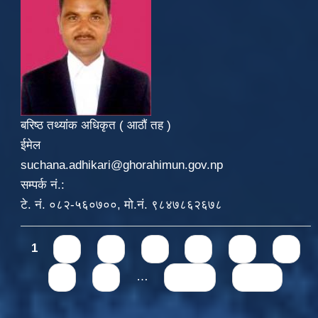
बरिष्ठ तथ्यांक अधिकृत ( आठौं तह )
ईमेल
suchana.adhikari@ghorahimun.gov.np
सम्पर्क नं.:
टे. नं. ०८२-५६०७००, मो.नं. ९८४७८६२६७८
Pages
1
2
3
4
5
6
7
8
9
…
next ›
last »