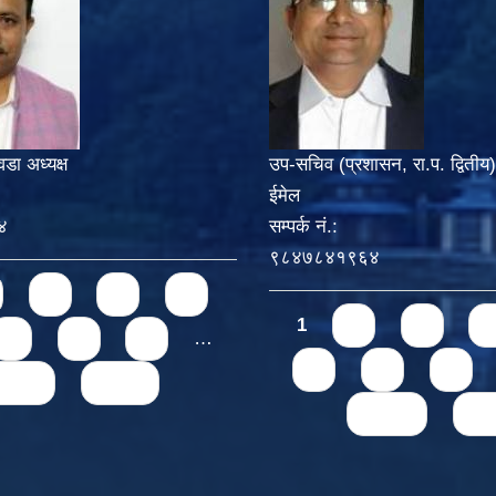
वडा अध्यक्ष
उप-सचिव (प्रशासन, रा.प. द्वितीय)
ईमेल
४
सम्पर्क नं.:
९८४७८४१९६४
3
4
5
Pages
1
2
3
4
7
8
9
…
6
7
8
ext ›
last »
next ›
las