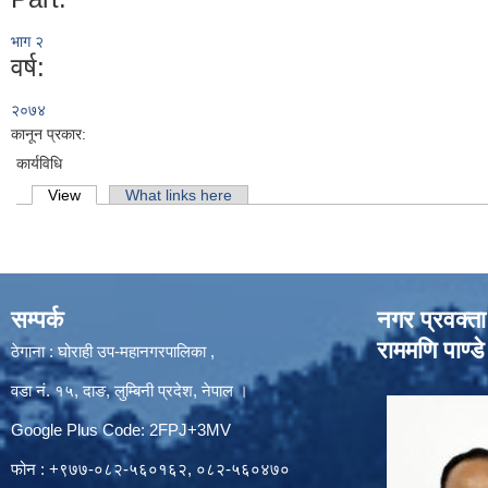
भाग २
वर्ष:
२०७४
कानून प्रकार:
कार्यविधि
Primary tabs
View
(active tab)
What links here
सम्पर्क
नगर प्रवक्ता
राममणि पाण्डे
ठेगाना : घोराही उप-महानगरपालिका ,
वडा नं. १५, दाङ, लुम्बिनी प्रदेश, नेपाल ।
Google Plus Code: 2FPJ+3MV
फोन : +९७७-०८२-५६०१६२, ०८२-५६०४७०