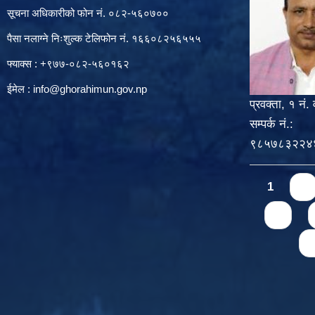
सूचना अधिकारीको फोन नं. ०८२-५६०७००
पैसा नलाग्ने निःशुल्क टेलिफोन नं. १६६०८२५६५५५
फ्याक्स : +९७७-०८२-५६०१६२
ईमेल :
info@ghorahimun.gov.np
प्रवक्ता, १ नं. 
सम्पर्क नं.:
९८५७८३२२४
Pages
1
2
6
n