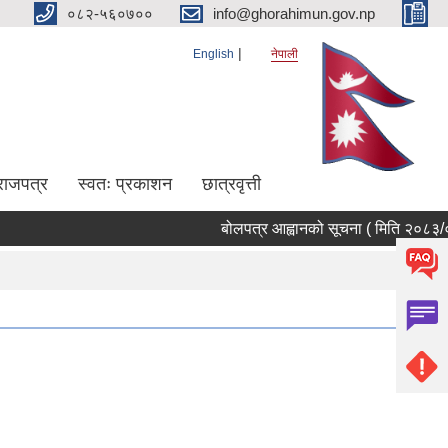
०८२-५६०७००
info@ghorahimun.gov.np
English
नेपाली
राजपत्र
स्वतः प्रकाशन
छात्रवृत्ती
बोलपत्र आह्वानको सूचना ( मिति २०८३/०४/
Pages