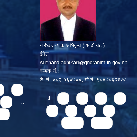
बरिष्ठ तथ्यांक अधिकृत ( आठौं तह )
ईमेल
suchana.adhikari@ghorahimun.gov.np
सम्पर्क नं.:
टे. नं. ०८२-५६०७००, मो.नं. ९८४७८६२६७८
5
Pages
1
2
3
4
5
9
…
6
7
8
9
…
t »
next ›
last »