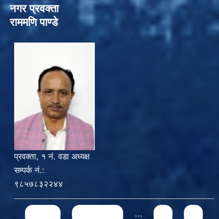
नगर प्रवक्ता
राममणि पाण्डे
प्रवक्ता, १ नं. वडा अध्यक्ष
सम्पर्क नं.:
९८५७८३२२४४
Pages
« first
‹ previous
…
3
4