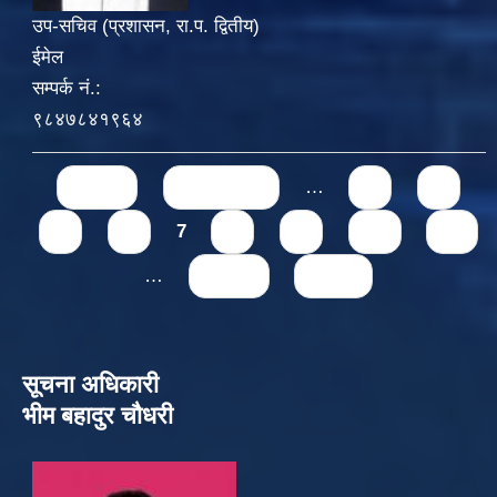
उप-सचिव (प्रशासन, रा.प. द्वितीय)
ईमेल
सम्पर्क नं.:
९८४७८४१९६४
Pages
« first
‹ previous
…
3
4
5
6
7
8
9
10
11
…
next ›
last »
सूचना अधिकारी
भीम बहादुर चौधरी