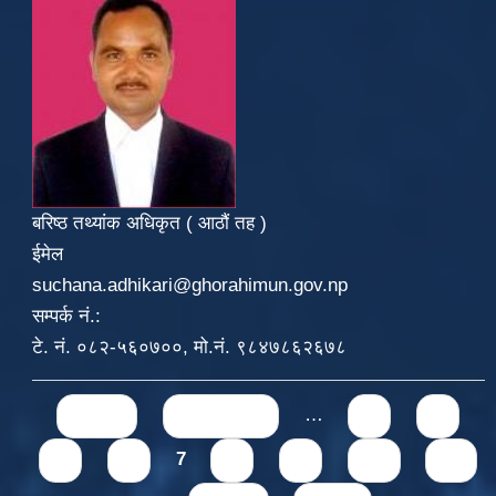
बरिष्ठ तथ्यांक अधिकृत ( आठौं तह )
ईमेल
suchana.adhikari@ghorahimun.gov.np
सम्पर्क नं.:
टे. नं. ०८२-५६०७००, मो.नं. ९८४७८६२६७८
Pages
« first
‹ previous
…
3
4
5
6
7
8
9
10
11