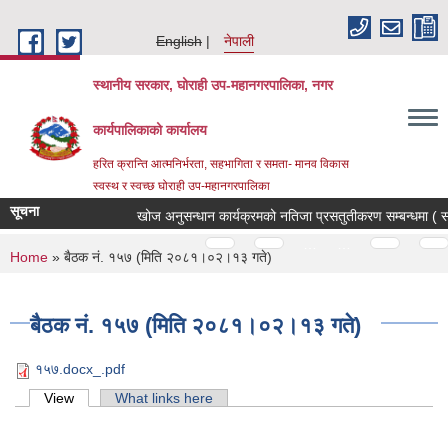
Skip to main content
English
नेपाली
स्थानीय सरकार, घोराही उप-महानगरपालिका, नगर
कार्यपालिकाको कार्यालय
हरित क्रान्ति आत्मनिर्भरता, सहभागिता र समता- मानव विकास
स्वस्थ र स्वच्छ घोराही उप-महानगरपालिका
सूचना
खोज अनुसन्धान कार्यक्रमको नतिजा प्रसतुतीकरण सम्बन्धमा ( सम्ब
Pages
…
…
You are here
Home
» बैठक नं. १५७ (मिति २०८१।०२।१३ गते)
बैठक नं. १५७ (मिति २०८१।०२।१३ गते)
१५७.docx_.pdf
Primary tabs
View
(active tab)
What links here