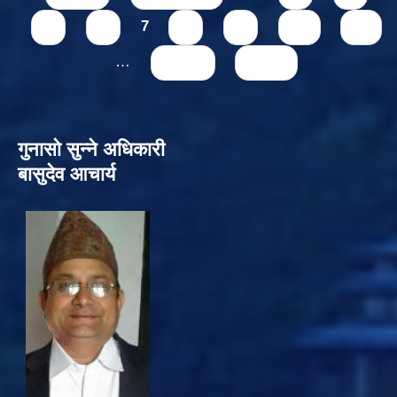
5
6
7
8
9
10
11
…
next ›
last »
गुनासो सुन्‍ने अधिकारी
बासुदेव आचार्य