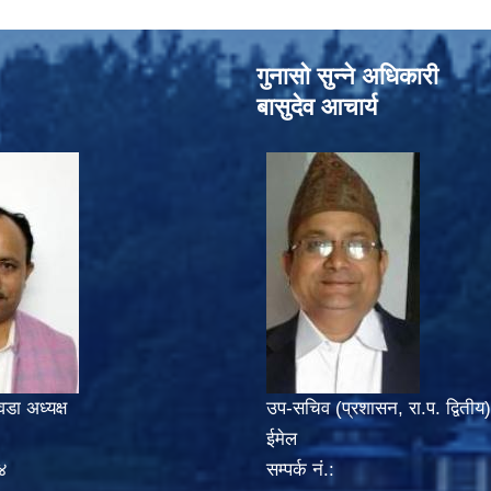
गुनासो सुन्‍ने अधिकारी
बासुदेव आचार्य
वडा अध्यक्ष
उप-सचिव (प्रशासन, रा.प. द्वितीय)
ईमेल
४
सम्पर्क नं.: