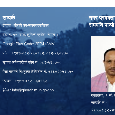
सम्पर्क
नगर प्रवक्ता
राममणि पाण्डे
ठेगाना : घोराही उप-महानगरपालिका ,
वडा नं. १५, दाङ, लुम्बिनी प्रदेश, नेपाल ।
Google Plus Code: 2FPJ+3MV
फोन : +९७७-०८२-५६०१६२, ०८२-५६०४७०
सूचना अधिकारीको फोन नं. ०८२-५६०७००
पैसा नलाग्ने निःशुल्क टेलिफोन नं. १६६०८२५६५५५
फ्याक्स : +९७७-०८२-५६०१६२
ईमेल :
info@ghorahimun.gov.np
प्रवक्ता, १ नं. 
सम्पर्क नं.:
९८५७८३२२४