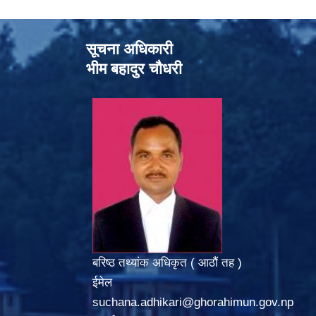
सूचना अधिकारी
भीम बहादुर चौधरी
बरिष्ठ तथ्यांक अधिकृत ( आठौं तह )
ईमेल
suchana.adhikari@ghorahimun.gov.np