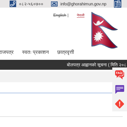
०८२-५६०७००
info@ghorahimun.gov.np
English
नेपाली
राजपत्र
स्वतः प्रकाशन
छात्रवृत्ती
बोलपत्र आह्वानको सूचना ( मिति २०८३/०
Pages