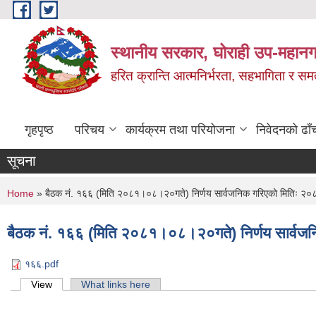
Skip to main content
स्थानीय सरकार, घोराही उप-महानग
हरित क्रान्ति आत्मनिर्भरता, सहभागिता र स
गृहपृष्ठ
परिचय
कार्यक्रम तथा परियोजना
निवेदनको ढाँ
सूचना
You are here
Home
» बैठक नं. १६६ (मिति २०८१।०८।२०गते) निर्णय सार्वजनिक गरिएको मितिः 
बैठक नं. १६६ (मिति २०८१।०८।२०गते) निर्णय सार्व
१६६.pdf
Primary tabs
View
(active tab)
What links here