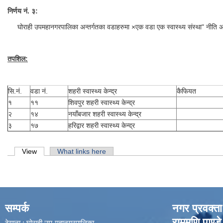
निर्णय नं. ३:
घोराही उपमहानगरपालिका अन्तर्गतका वडाहरुमा ×एक वडा एक स्वास्थ्य संस्था" नीति अनुसार
तपशिल:
सि.नं.
वडा नं.
शहरी स्वास्थ्य केन्द्र
कैफियत
१
११
शिवपुर शहरी स्वास्थ्य केन्द्र
२
१४
नयाँबजार शहरी स्वास्थ्य केन्द्र
३
१७
हरिद्वार शहरी स्वास्थ्य केन्द्र
Primary tabs
View
(active tab)
What links here
सम्पर्क
नगर प्रवक्ता
राममणि पाण्डे
ठेगाना : घोराही उप-महानगरपालिका ,