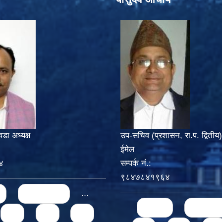
वडा अध्यक्ष
उप-सचिव (प्रशासन, रा.प. द्वितीय)
ईमेल
४
सम्पर्क नं.:
९८४७८४१९६४
‹ previous
…
Pages
« first
‹ previo
49
50
51