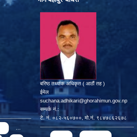
बरिष्ठ तथ्यांक अधिकृत ( आठौं तह )
ईमेल
suchana.adhikari@ghorahimun.gov.np
सम्पर्क नं.:
टे. नं. ०८२-५६०७००, मो.नं. ९८४७८६२६७८
us
…
Pages
« first
‹ previous
…