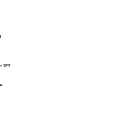
।
 उत्तर,
्म