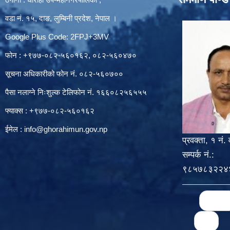
वडा नं. १५, दाङ, लुम्बिनी प्रदेश, नेपाल ।
Google Plus Code: 2FPJ+3MV
फोन : +९७७-०८२-५६०१६२, ०८२-५६०४७०
सूचना अधिकारीको फोन नं. ०८२-५६०७००
पैसा नलाग्ने निःशुल्क टेलिफोन नं. १६६०८२५६५५५
फ्याक्स : +९७७-०८२-५६०१६२
ईमेल :
info@ghorahimun.gov.np
प्रवक्ता, १ नं. 
सम्पर्क नं.:
९८५७८३२२४
Pages
« first
48